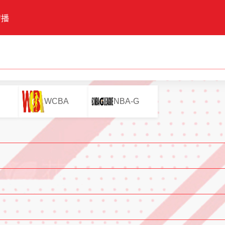
转播
WCBA
NBA-G