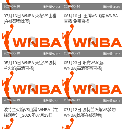
2026-07-16
2026-06-16
播放量:2383
播放量:4519
07月16日 WNBA 火花VS山猫
06月16日_王牌VS飞翼 WNBA
[在线观看比赛]
直播 免费直播
2026-05-10
2026-05-23
播放量:5957
播放量:1957
05月10日 WNBA 天空VS波特
05月23日 阳光VS风暴
兰火焰[高清直播]
WNBA[高清赛事直播]
2026-07-19
2026-07-12
播放量:7621
播放量:5091
波特兰火焰VS山猫 WNBA【在
07月12日 波特兰火焰VS梦想
线观看】_2026年07月19日
WNBA[比赛在线观看]