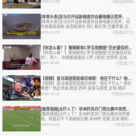
创,精彩体育剪辑视频在线播放。本站提供最全的篮球
阅读(4045)
[2025-12-26]
视频足球视频,集锦,录像。
[体育头条]亚马尔开设新频道并自豪地展示奖杯，同时穿着路易斯
[体育头条]亚马尔开设新频道并自豪地展示奖杯，同
时穿着路易斯-迪亚斯球衣,拜仁慕尼黑,巴塞罗那,足
球,精彩体育剪辑视频在线播放。本站提供最全的篮球
阅读(2371)
[2025-12-23]
视频足球视频,集锦,录像。
【你怎么看？】詹姆斯和C罗互相推脱“历史最佳的告别”，旁人：
【你怎么看？】詹姆斯和C罗互相推脱“历史最佳的告
别”，旁人：你俩都是最佳,C罗,Z原创,世界杯,足球,精
彩体育剪辑视频在线播放。本站提供最全的篮球视频
阅读(77)
[2026-06-05]
足球视频,集锦,录像。
【视频】皇马球迷怒批维尼修斯：他在干什么？他在哪里？他必须滚
【视频】皇马球迷怒批维尼修斯：他在干什么？他在
哪里？他必须滚,欧冠,西甲,皇家马德里,足球,精彩体
育剪辑视频在线播放。本站提供最全的篮球视频足球
阅读(4908)
[2025-12-11]
视频,集锦,录像。
[推荐视频]太吓人了！非洲杯苏丹门将比赛中突然晕倒，恢复后不
[推荐视频]太吓人了！非洲杯苏丹门将比赛中突然晕
倒，恢复后不下场继续比赛,非洲杯,花絮,足球,精彩体
育剪辑视频在线播放。本站提供最全的篮球视频足球
阅读(664)
[2025-12-29]
视频,集锦,录像。