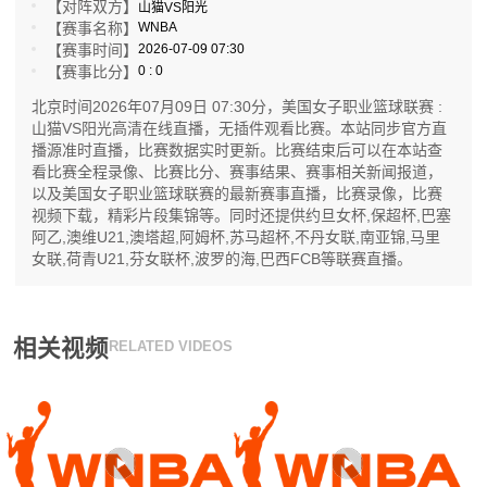
【对阵双方】
山猫VS阳光
【赛事名称】
WNBA
【赛事时间】
2026-07-09 07:30
【赛事比分】
0 : 0
北京时间2026年07月09日 07:30分，美国女子职业篮球联赛 :
山猫VS阳光高清在线直播，无插件观看比赛。本站同步官方直
播源准时直播，比赛数据实时更新。比赛结束后可以在本站查
看比赛全程录像、比赛比分、赛事结果、赛事相关新闻报道，
以及美国女子职业篮球联赛的最新赛事直播，比赛录像，比赛
视频下载，精彩片段集锦等。同时还提供约旦女杯,保超杯,巴塞
阿乙,澳维U21,澳塔超,阿姆杯,苏马超杯,不丹女联,南亚锦,马里
女联,荷青U21,芬女联杯,波罗的海,巴西FCB等联赛直播。
相关视频
RELATED VIDEOS