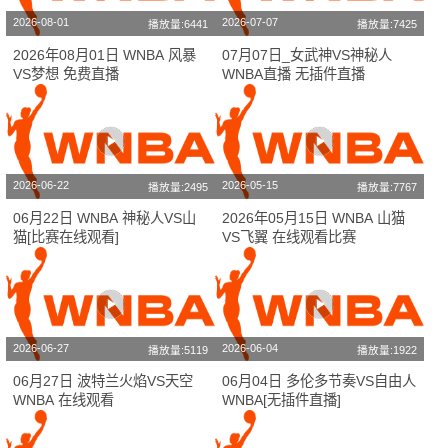
2026-08-01
2026-07-07
播放量:6441
播放量:7425
2026年08月01日 WNBA 风暴
07月07日_女武神VS神秘人
VS梦想 免费直播
WNBA直播 无插件直播
2026-06-22
2026-05-15
播放量:2495
播放量:7767
06月22日 WNBA 神秘人VS山
2026年05月15日 WNBA 山猫
猫[比赛在线观看]
VS飞翼 在线观看比赛
2026-06-27
2026-06-04
播放量:5119
播放量:1922
06月27日 波特兰火焰VS天空
06月04日 多伦多节奏VS自由人
WNBA 在线观看
WNBA[无插件直播]