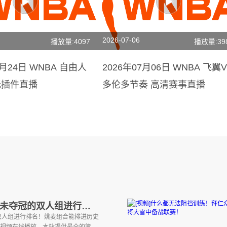
2026-07-06
播放量:4097
播放量:39
6月24日 WNBA 自由人
2026年07月06日 WNBA 飞翼V
无插件直播
多伦多节奏 高清赛事直播
【精彩剪辑】对NBA未夺冠的双人组进行排名！姚麦组合能排进历
双人组进行排名！姚麦组合能排进历史