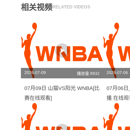
相关视频
RELATED VIDEOS
2026-07-09
2026-07-06
播放量:8932
07月09日 山猫VS阳光 WNBA[比
07月06
赛在线观看]
播 在线