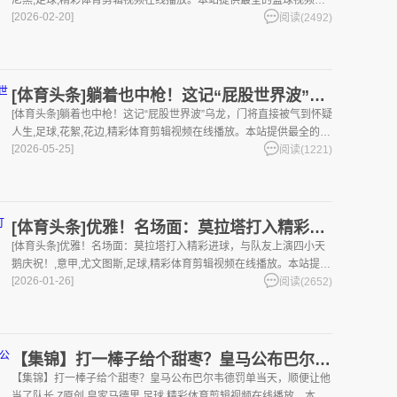
尼黑,足球,精彩体育剪辑视频在线播放。本站提供最全的篮球视频足
[2026-02-20]
球视频,集锦,录像。
阅读(2492)
[体育头条]躺着也中枪！这记“屁股世界波”乌龙，门将直接被气
[体育头条]躺着也中枪！这记“屁股世界波”乌龙，门将直接被气到怀疑
人生,足球,花絮,花边,精彩体育剪辑视频在线播放。本站提供最全的篮
[2026-05-25]
球视频足球视频,集锦,录像。
阅读(1221)
[体育头条]优雅！名场面：莫拉塔打入精彩进球，与队友上演四小
[体育头条]优雅！名场面：莫拉塔打入精彩进球，与队友上演四小天
鹅庆祝！,意甲,尤文图斯,足球,精彩体育剪辑视频在线播放。本站提供
[2026-01-26]
最全的篮球视频足球视频,集锦,录像。
阅读(2652)
【集锦】打一棒子给个甜枣？皇马公布巴尔韦德罚单当天，顺便让他
【集锦】打一棒子给个甜枣？皇马公布巴尔韦德罚单当天，顺便让他
当了队长,Z原创,皇家马德里,足球,精彩体育剪辑视频在线播放。本站