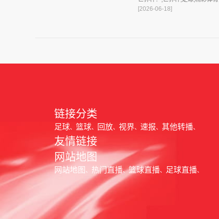
[2026-06-18]
篮球视频足球视频,集锦,录像。
链接分类
足球
篮球
回放
视界
速报
其他转播
友情链接
网站地图
网站地图
热门直播
篮球直播
足球直播