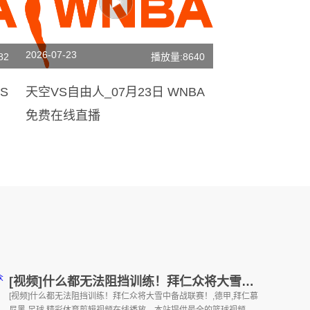
2026-07-23
82
播放量:8640
S
天空VS自由人_07月23日 WNBA
免费在线直播
[视频]什么都无法阻挡训练！拜仁众将大雪中备战联赛！
[视频]什么都无法阻挡训练！拜仁众将大雪中备战联赛！,德甲,拜仁慕