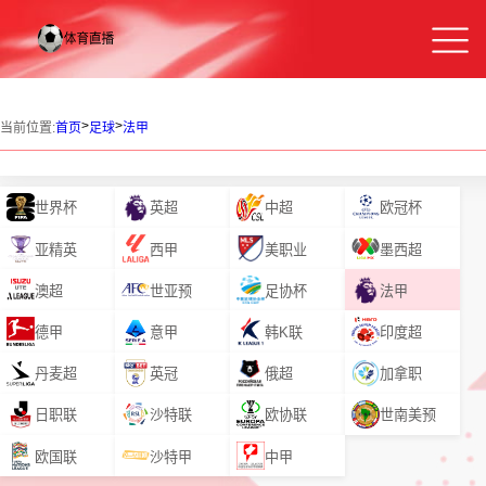
>
>
当前位置:
首页
足球
法甲
世界杯
英超
中超
欧冠杯
亚精英
西甲
美职业
墨西超
澳超
世亚预
足协杯
法甲
德甲
意甲
韩K联
印度超
丹麦超
英冠
俄超
加拿职
日职联
沙特联
欧协联
世南美预
欧国联
沙特甲
中甲