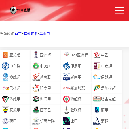
>
>
当前位置:
首页
其他转播
黑山甲
亚美超
亚洲杯
U23亚洲杯
中乙
中台联
中U17
印尼甲
中女超
澳威超
越南联
越南甲
伊朗超
巴林超
印度甲
新加坡联
孟加拉超
科威甲
也门甲
黎超杯
塔吉克超
厄瓜甲
日职乙
欧联杯
葡甲
荷甲
新西兰联
比甲
葡超