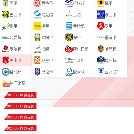
阿甲
西协甲
拉脱超
俄甲
巴西甲
乌克超
土超
波兰甲
匈甲
捷甲
希腊超
罗甲
北爱超
立陶甲
保甲
塞浦甲
塞尔超
以超
阿尔巴超
哈萨超
黑山甲
波黑甲
卢森甲
瑞典超
圣马杯
巴拉甲
欧青联
亚冠联2
热门比赛
2026-08-10 赛程表
2026-08-11 赛程表
2026-08-12 赛程表
2026-08-13 赛程表