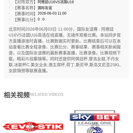
【对阵双方】
阿根廷U16VS法国U16
【赛事名称】
国际友谊
【赛事时间】
2026-06-03 11:00
【赛事比分】
0 : 0
北京时间2026年06月03日 11:00分，国际友谊赛 : 阿根廷
U16VS法国U16高清在线直播，无插件观看比赛。本站同步官
方直播源准时直播，比赛数据实时更新。比赛结束后可以在本
站查看比赛全程录像、比赛比分、赛事结果、赛事相关新闻报
道，以及国际友谊赛的最新赛事直播，比赛录像，比赛视频下
载，精彩片段集锦等。同时还提供阿俱冠杯,摩洛女超,不丹女
联,冰联杯C,美女业余,港主席杯,荷丁,斯尼甲,斯洛文尼亚2SKL,
女欧锦预等联赛直播。
相关视频
RELATED VIDEOS