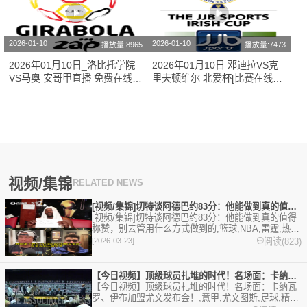
2026-01-10
2026-01-10
播放量:8965
播放量:7473
2026年01月10日_洛比托学院
2026年01月10日 邓迪拉VS克
VS马奥 安哥甲直播 免费在线高
里夫顿维尔 北爱杯[比赛在线观
清直播
看]
视频/集锦
RELATED NEWS
[视频/集锦]切特谈阿德巴约83分：他能做到真的值得称赞，别
[视频/集锦]切特谈阿德巴约83分：他能做到真的值得
称赞，别去管用什么方式做到的,篮球,NBA,雷霆,热
火,Z原创,精彩体育剪辑视频在线播放。本站提供最全
阅读(823)
[2026-03-23]
的篮球视频足球视频,集锦,录像。
【今日视频】顶级球员扎堆的时代！名场面：卡纳瓦罗、伊布加盟尤
【今日视频】顶级球员扎堆的时代！名场面：卡纳瓦
罗、伊布加盟尤文发布会！,意甲,尤文图斯,足球,精彩