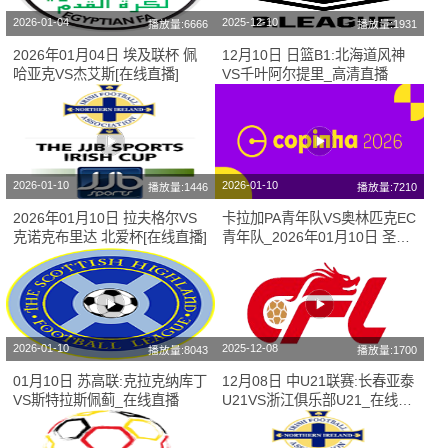
2026-01-04
2025-12-10
播放量:6666
播放量:1931
2026年01月04日 埃及联杯 佩
12月10日 日篮B1:北海道风神
哈亚克VS杰艾斯[在线直播]
VS千叶阿尔提里_高清直播
2026-01-10
2026-01-10
播放量:1446
播放量:7210
2026年01月10日 拉夫格尔VS
卡拉加PA青年队VS奥林匹克EC
克诺克布里达 北爱杯[在线直播]
青年队_2026年01月10日 圣青
杯赛事高清直播
2026-01-10
2025-12-08
播放量:8043
播放量:1700
01月10日 苏高联:克拉克纳库丁
12月08日 中U21联赛:长春亚泰
VS斯特拉斯佩蓟_在线直播
U21VS浙江俱乐部U21_在线直
播