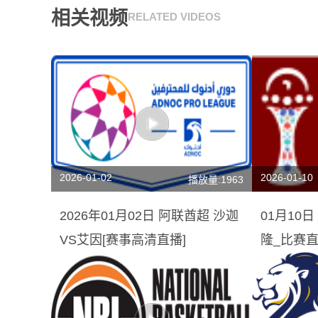
相关视频
RELATED VIDEOS
2026-01-02
2026-01-10
播放量:1963
2026年01月02日 阿联酋超 沙迦
01月10
VS艾因[赛事高清直播]
隆_比赛