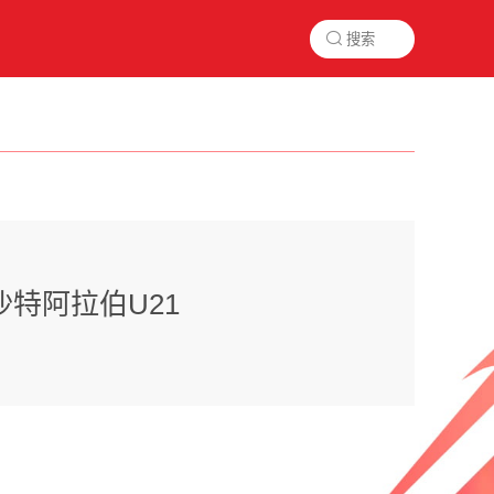

沙特阿拉伯U21