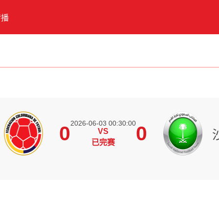
转播
2026-06-03 00:30:00
0
0
VS
已完赛