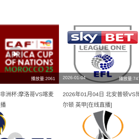
2026-01-04
播放量:2061
播放量:74
日 非洲杯:摩洛哥VS喀麦
2026年01月04日 北安普顿VS
直播
尔顿 英甲[在线直播]