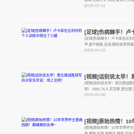
层级,花絮,C罗,梅西,葡萄牙,阿
[2026-02-11]
马德里,巴塞罗那,曼联,巴黎圣日
体育剪辑视频在线播放。本站提
像。
[足球]伤病棘手！卢卡库在比利
甲,那不勒斯,足球,精彩体育
[2026-04-23]
视频足球视频,集锦,录像。
[视频]话别说太早！恩比德战
吧！,NBA,76人,尼克斯,恩比
[2026-05-09]
在线播放。本站提供最全的篮球
[视频]原始热情！10年世界杯
西,穆勒,巴西,阿根廷,德国,