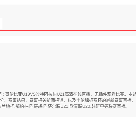
锦标赛杯 : 哥伦比亚U19VS沙特阿拉伯U21高清在线直播，无插件观看比
分、赛事结果、赛事相关新闻报道，以及土伦锦标赛杯的最新赛事直播，
兰地杯,都柏林杯,哥超杯,萨尔联U21,欧青联U20,韩篮甲等联赛直播。