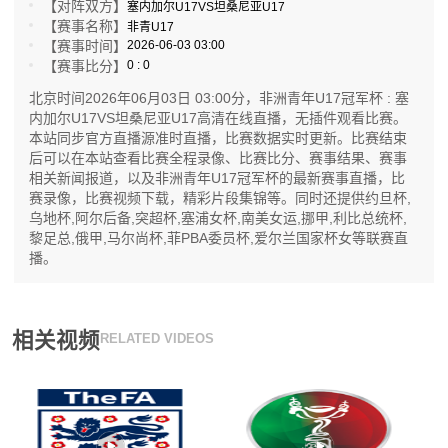
【对阵双方】
塞内加尔U17VS坦桑尼亚U17
【赛事名称】
非青U17
【赛事时间】
2026-06-03 03:00
【赛事比分】
0 : 0
北京时间2026年06月03日 03:00分，非洲青年U17冠军杯 : 塞
内加尔U17VS坦桑尼亚U17高清在线直播，无插件观看比赛。
本站同步官方直播源准时直播，比赛数据实时更新。比赛结束
后可以在本站查看比赛全程录像、比赛比分、赛事结果、赛事
相关新闻报道，以及非洲青年U17冠军杯的最新赛事直播，比
赛录像，比赛视频下载，精彩片段集锦等。同时还提供约旦杯,
乌地杯,阿尔后备,突超杯,塞浦女杯,南美女运,挪甲,利比总统杯,
黎足总,俄甲,马尔尚杯,菲PBA委员杯,爱尔兰国家杯女等联赛直
播。
相关视频
RELATED VIDEOS