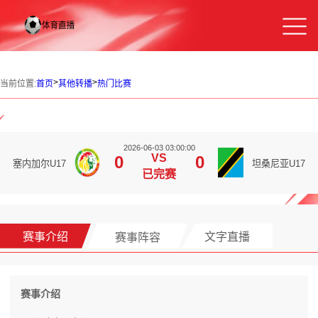
>
>
当前位置:
首页
其他转播
热门比赛
2026-06-03 03:00:00
VS
0
0
塞内加尔U17
坦桑尼亚U17
已完赛
赛事介绍
赛事阵容
文字直播
赛事介绍