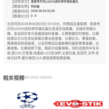
【对阵双方】
里奥夸尔托U20VS皮科将军镇后备队
【赛事名称】
阿后备
【赛事时间】
2026-06-03 02:00
【赛事比分】
0 : 0
北京时间2026年06月03日 02:00分，阿根廷后备联赛 : 里奥夸
尔托U20VS皮科将军镇后备队高清在线直播，无插件观看比
赛。本站同步官方直播源准时直播，比赛数据实时更新。比赛
结束后可以在本站查看比赛全程录像、比赛比分、赛事结果、
赛事相关新闻报道，以及阿根廷后备联赛的最新赛事直播，比
赛录像，比赛视频下载，精彩片段集锦等。同时还提供中东非
俱,英U18,巴青锦,埃塞超,U23亚洲杯,北爱后备,克亚杯,法甲,危
地马拉甲,塞尔维亚U19,挪篮超等联赛直播。
相关视频
RELATED VIDEOS