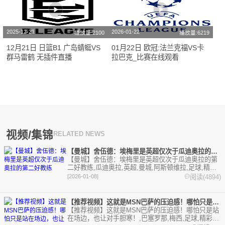
2025-12-21
2026-01-22
播放量:2100
播放量:6219
12月21日 日篮B1 广岛蜻蜓VS
01月22日 欧冠:法兰克福VS卡
群马雷鹤 无插件直播
拉巴克_比赛在线观看
视频/集锦
RELATED NEWS
【曼城】舍伍德：埃梅里是英超仅次于瓜迪奥拉的第二好教练
【曼城】舍伍德：埃梅里是英超仅次于瓜迪奥拉的第
二好教练,瓜迪奥拉,英超,曼城,阿斯顿维拉,足球,精彩
体育剪辑视频在线播放。本站提供最全的篮球视频足
阅读(4894)
[2026-01-08]
球视频,集锦,录像。
【推荐视频】这就是MSN巴萨的压迫感！哪怕只是站在场边，也让
【推荐视频】这就是MSN巴萨的压迫感！哪怕只是站
在场边，也让对手胆寒！,巴塞罗那,梅西,足球,精彩体