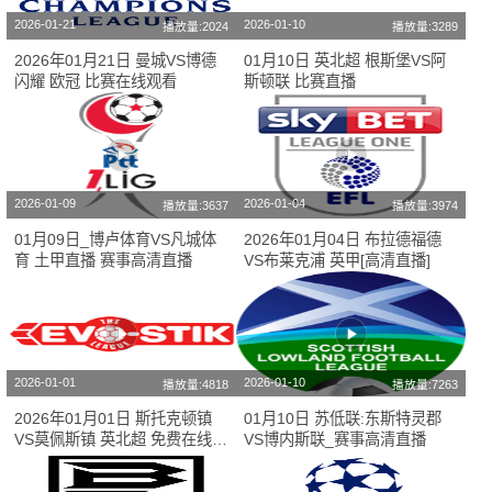
2026-01-21
2026-01-10
播放量:2024
播放量:3289
2026年01月21日 曼城VS博德
01月10日 英北超 根斯堡VS阿
闪耀 欧冠 比赛在线观看
斯顿联 比赛直播
2026-01-09
2026-01-04
播放量:3637
播放量:3974
01月09日_博卢体育VS凡城体
2026年01月04日 布拉德福德
育 土甲直播 赛事高清直播
VS布莱克浦 英甲[高清直播]
2026-01-01
2026-01-10
播放量:4818
播放量:7263
2026年01月01日 斯托克顿镇
01月10日 苏低联:东斯特灵郡
VS莫佩斯镇 英北超 免费在线高
VS博内斯联_赛事高清直播
清直播