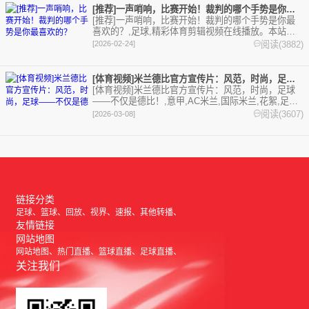
[推荐]一声哨响，比赛开始！裁判的哪个手势是你最喜欢的？
[推荐]一声哨响，比赛开始！裁判的哪个手势是你最
喜欢的？,足球,精彩体育剪辑视频在线播放。本站提
供最全的篮球视频足球视频,集锦,录像。
阅读(3882)
[2026-02-24]
[体育视频]米兰德比官方宣传片：风范，时尚，足球——不仅是德
[体育视频]米兰德比官方宣传片：风范，时尚，足球
——不仅是德比！,意甲,AC米兰,国际米兰,花絮,足球,
精彩体育剪辑视频在线播放。本站提供最全的篮球视
阅读(3607)
[2026-03-08]
频足球视频,集锦,录像。
链接分类
足球
篮球
回放
视界
速报
其他转播
友情链接
网站地图
网站地图
热门直播
篮球直播
足球直播
关注我们