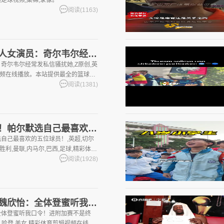
足球视频,集锦,录像。
阅读(1163)
【体育头条】英国成人女演员：奇尔韦尔经常发私信骚扰她
奇尔韦尔经常发私信骚扰她,Z原创,英
辑视频在线播放。本站提供最全的篮球视
阅读(1381)
【梅西】难为孩子了！帕尔默选自己最喜欢的五位球员！
自己最喜欢的五位球员！,英超,切尔
胜利,曼联,内马尔,巴西,足球,精彩体育
全的篮球视频足球视频,集锦,录像。
阅读(1928)
【推荐】这大长腿！魏欣怡：全体登蜜听我口令！进附加赛不是终点
全体登蜜听我口令！进附加赛不是终
船,哈登,美女,精彩体育剪辑视频在线播