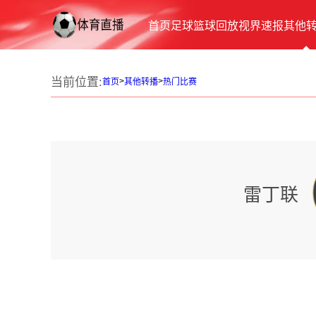
首页
足球
篮球
回放
视界
速报
其他
当前位置:
>
>
首页
其他转播
热门比赛
雷丁联