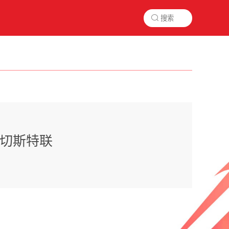

切斯特联