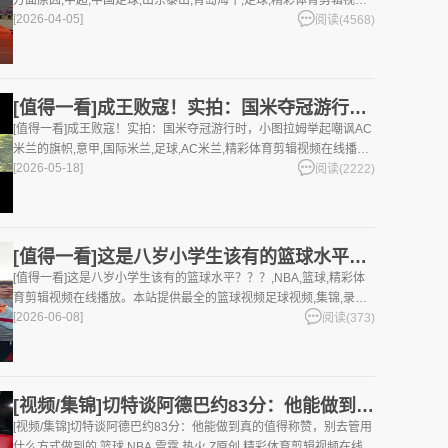
方面原因,中超,中国足球,山东泰山,青岛海牛,足球,精彩体育剪辑视频
[2026-04-05]
在线播放。本站提供最全的篮球视频足球视频,集锦,录像。
阅读(4568)
[值得一看]成王败寇！实拍：国米夺冠游行时，小图拉姆举起嘲讽
[值得一看]成王败寇！实拍：国米夺冠游行时，小图拉姆举起嘲讽AC
米兰的旗帜,意甲,国际米兰,足球,AC米兰,精彩体育剪辑视频在线播
[2026-05-18]
放。本站提供最全的篮球视频足球视频,集锦,录像。
阅读(2222)
[值得一看]这是八岁小学生该有的篮球水平？？？
[值得一看]这是八岁小学生该有的篮球水平？？？,NBA,篮球,精彩体
育剪辑视频在线播放。本站提供最全的篮球视频足球视频,集锦,录
[2026-06-08]
像。
阅读(373)
[视频/集锦]切特谈阿德巴约83分：他能做到真的值得称赞，别
[视频/集锦]切特谈阿德巴约83分：他能做到真的值得称赞，别去管用
什么方式做到的,篮球,NBA,雷霆,热火,Z原创,精彩体育剪辑视频在线播