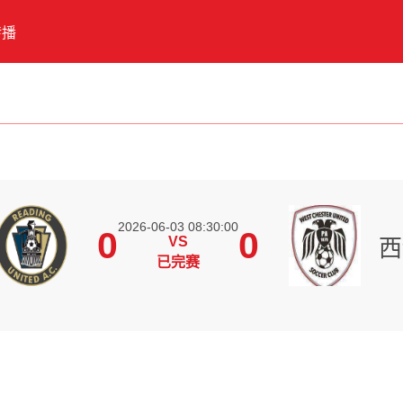
转播
2026-06-03 08:30:00
0
0
VS
西
已完赛