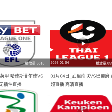
2026-01-04
播放量:5018
播放量:85
日 英甲 哈德斯菲尔德VS
01月04日_武里南联VS巴蜀府 
 无插件直播
超直播 高清直播