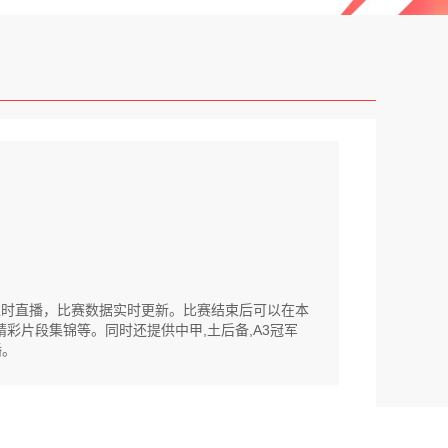
播源准时直播，比赛数据实时更新。比赛结束后可以在本
彩片段集锦等。同时还提供中甲,土后备,A3冠军
播。