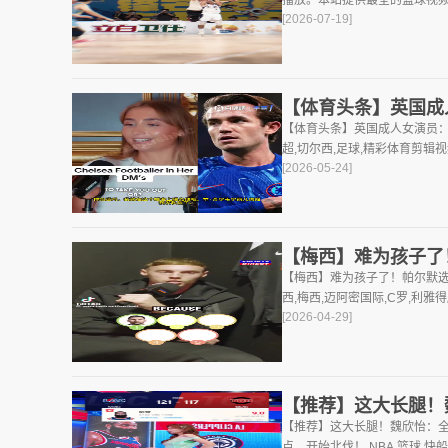
播放。本站提供最全的篮球视频
[2026-07-19]
【体育头条】英国成人女演员：
超,切尔西,足球,精彩体育剪
[2026-05-24]
频足球视频,集锦,录像。
【梅西】难为孩子了！帕尔默选
西,梅西,迈阿密国际,C罗,利雅得
[2026-04-29]
剪辑视频在线播放。本站提供最
【推荐】这大长腿！魏欣怡：
点，开始北伐！,NBA,篮球,快