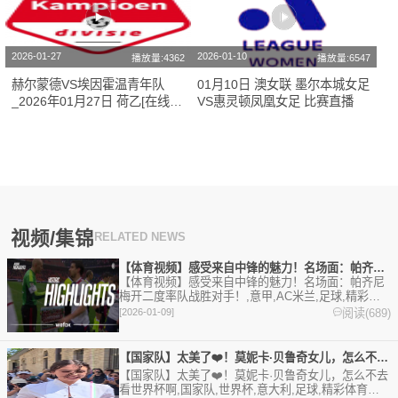
2026-01-27
2026-01-10
播放量:4362
播放量:6547
赫尔蒙德VS埃因霍温青年队
01月10日 澳女联 墨尔本城女足
_2026年01月27日 荷乙[在线直
VS惠灵顿凤凰女足 比赛直播
播]
视频/集锦
RELATED NEWS
【体育视频】感受来自中锋的魅力！名场面：帕齐尼梅开二度率队战
【体育视频】感受来自中锋的魅力！名场面：帕齐尼
梅开二度率队战胜对手！,意甲,AC米兰,足球,精彩体
育剪辑视频在线播放。本站提供最全的篮球视频足球
阅读(689)
[2026-01-09]
视频,集锦,录像。
【国家队】太美了❤️！莫妮卡·贝鲁奇女儿，怎么不去看世界杯啊
【国家队】太美了❤️！莫妮卡·贝鲁奇女儿，怎么不去
看世界杯啊,国家队,世界杯,意大利,足球,精彩体育剪