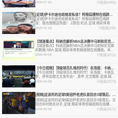
辑视频在线播放。本站提供最全的篮球视频足球视频,
阅读(4455)
[2026-07-11]
集锦,录像。
[足球]伊卡尔迪也给她发私信？阿根廷模特在线辟谣：我也想蹭这
[足球]伊卡尔迪也给她发私信？阿根廷模特在线辟
谣：我也想蹭这热度！,Z原创,旺达,足球,精彩体育剪
辑视频在线播放。本站提供最全的篮球视频足球视频,
阅读(245)
[2026-02-16]
集锦,录像。
【球迷看点】科纳克解析NBA总决赛中马刺和尼克斯的数据
【球迷看点】科纳克解析NBA总决赛中马刺和尼克斯
的数据,NBA,篮球,精彩体育剪辑视频在线播放。本站
提供最全的篮球视频足球视频,集锦,录像。
阅读(4211)
[2026-06-04]
【今日视频】顶级球员扎堆的时代！名场面：卡纳瓦罗、伊布加盟尤
【今日视频】顶级球员扎堆的时代！名场面：卡纳瓦
罗、伊布加盟尤文发布会！,意甲,尤文图斯,足球,精彩
体育剪辑视频在线播放。本站提供最全的篮球视频足
阅读(2073)
[2026-06-03]
球视频,集锦,录像。
[视频]这该死的足球❗美冠杯老虎队首回合3球落后，次回合补时
[视频]这该死的足球❗美冠杯老虎队首回合3球落后，次
回合补时绝杀对手,足球,精彩体育剪辑视频在线播
放。本站提供最全的篮球视频足球视频,集锦,录像。
阅读(3971)
[2026-03-20]