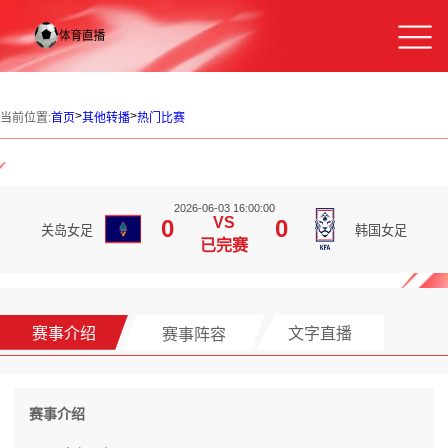
>
>
当前位置:
首页
其他转播
热门比赛
2026-06-03 16:00:00
VS
0
0
关岛女足
韩国女足
已完赛
赛事介绍
赛事阵容
文字直播
赛事介绍