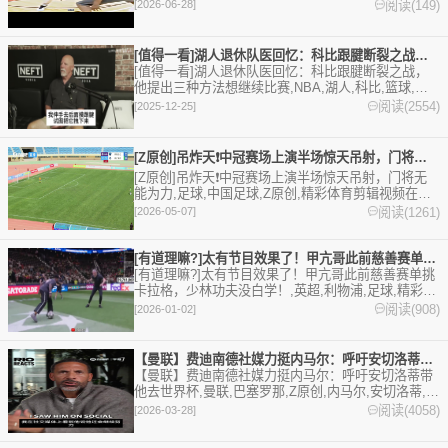
最全的篮球视频足球视频,集锦,录像。
阅读(149)
[2026-06-28]
[值得一看]湖人退休队医回忆：科比跟腱断裂之战，他提出三种方
[值得一看]湖人退休队医回忆：科比跟腱断裂之战，
他提出三种方法想继续比赛,NBA,湖人,科比,篮球,精
彩体育剪辑视频在线播放。本站提供最全的篮球视频
阅读(2554)
[2025-12-25]
足球视频,集锦,录像。
[Z原创]吊炸天❗中冠赛场上演半场惊天吊射，门将无能为力
[Z原创]吊炸天❗中冠赛场上演半场惊天吊射，门将无
能为力,足球,中国足球,Z原创,精彩体育剪辑视频在线
播放。本站提供最全的篮球视频足球视频,集锦,录
阅读(1261)
[2026-05-07]
像。
[有道理嘛?]太有节目效果了！甲亢哥此前慈善赛单挑卡拉格，少
[有道理嘛?]太有节目效果了！甲亢哥此前慈善赛单挑
卡拉格，少林功夫没白学！,英超,利物浦,足球,精彩体
育剪辑视频在线播放。本站提供最全的篮球视频足球
阅读(908)
[2026-01-02]
视频,集锦,录像。
【曼联】费迪南德社媒力挺内马尔：呼吁安切洛蒂带他去世界杯
【曼联】费迪南德社媒力挺内马尔：呼吁安切洛蒂带
他去世界杯,曼联,巴塞罗那,Z原创,内马尔,安切洛蒂,足
球,精彩体育剪辑视频在线播放。本站提供最全的篮球
阅读(4058)
[2026-03-28]
视频足球视频,集锦,录像。