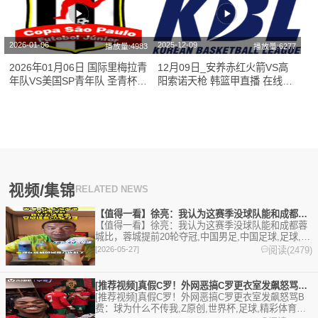
2026-01-06
2025-12-09
播放量:4983
播放量:6277
2026年01月06日 国际里梅拉青
12月09日_安养赤红火箭VS高
年队VS美国SP青年队 圣青杯
阳索诺天枪 韩篮甲直播 在线直
[免费在线高清直播]
播
视频/集锦
RELATED NEWS
【值得一看】徐亮：我认为这赛季没球队能和成都蓉城比，蓉城提前
【值得一看】徐亮：我认为这赛季没球队能和成都蓉
城比，蓉城提前20轮夺冠,中国男足,中国足球,足球,精
彩体育剪辑视频在线播放。本站提供最全的篮球视频
阅读(2479)
[2026-05-27]
足球视频,集锦,录像。
[推荐视频]真假C罗！外网恶搞C罗更衣室发飙怒骂B费：球为什
[推荐视频]真假C罗！外网恶搞C罗更衣室发飙怒骂B
费：球为什么不传我,Z原创,世界杯,足球,精彩体育剪