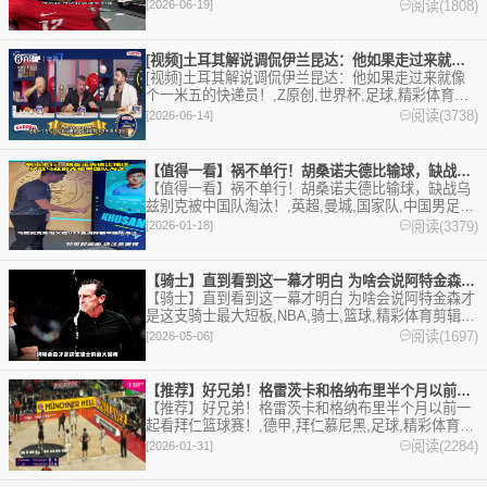
辑视频在线播放。本站提供最全的篮球视频足球视频,
阅读(1808)
[2026-06-19]
集锦,录像。
[视频]土耳其解说调侃伊兰昆达：他如果走过来就像个一米五的快
[视频]土耳其解说调侃伊兰昆达：他如果走过来就像
个一米五的快递员！,Z原创,世界杯,足球,精彩体育剪
辑视频在线播放。本站提供最全的篮球视频足球视频,
阅读(3738)
[2026-06-14]
集锦,录像。
【值得一看】祸不单行！胡桑诺夫德比输球，缺战乌兹别克被中国队
【值得一看】祸不单行！胡桑诺夫德比输球，缺战乌
兹别克被中国队淘汰！,英超,曼城,国家队,中国男足,
中国足球,足球,精彩体育剪辑视频在线播放。本站提
阅读(3379)
[2026-01-18]
供最全的篮球视频足球视频,集锦,录像。
【骑士】直到看到这一幕才明白 为啥会说阿特金森才是这支骑士最
【骑士】直到看到这一幕才明白 为啥会说阿特金森才
是这支骑士最大短板,NBA,骑士,篮球,精彩体育剪辑视
频在线播放。本站提供最全的篮球视频足球视频,集
阅读(1697)
[2026-05-06]
锦,录像。
【推荐】好兄弟！格雷茨卡和格纳布里半个月以前一起看拜仁篮球赛
【推荐】好兄弟！格雷茨卡和格纳布里半个月以前一
起看拜仁篮球赛！,德甲,拜仁慕尼黑,足球,精彩体育剪
辑视频在线播放。本站提供最全的篮球视频足球视频,
阅读(2284)
[2026-01-31]
集锦,录像。