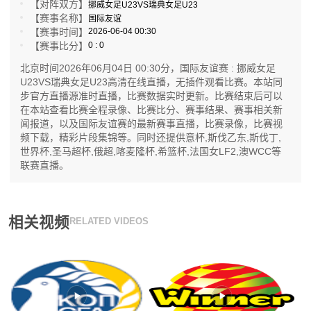
【对阵双方】
挪威女足U23VS瑞典女足U23
【赛事名称】
国际友谊
【赛事时间】
2026-06-04 00:30
【赛事比分】
0 : 0
北京时间2026年06月04日 00:30分，国际友谊赛 : 挪威女足
U23VS瑞典女足U23高清在线直播，无插件观看比赛。本站同
步官方直播源准时直播，比赛数据实时更新。比赛结束后可以
在本站查看比赛全程录像、比赛比分、赛事结果、赛事相关新
闻报道，以及国际友谊赛的最新赛事直播，比赛录像，比赛视
频下载，精彩片段集锦等。同时还提供意杯,斯伐乙东,斯伐丁,
世界杯,圣马超杯,俄超,喀麦隆杯,希篮杯,法国女LF2,澳WCC等
联赛直播。
相关视频
RELATED VIDEOS