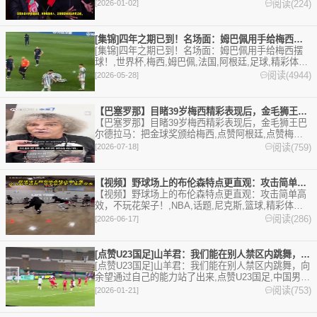
在线播放。本站提供最全的篮球视频足球视频,集锦,
阅读(224)
[2026-01-02]
录像。
[集锦]四年之期已到！名场面：姆巴佩用手给梅西摆球！
[集锦]四年之期已到！名场面：姆巴佩用手给梅西摆
球！,世界杯,梅西,姆巴佩,法国,阿根廷,足球,精彩体育
剪辑视频在线播放。本站提供最全的篮球视频足球视
阅读(4944)
[2026-05-28]
频,集锦,录像。
【巴塞罗那】目睹39岁梅西精彩表现后，金毛狮王巴尔德拉马：把
【巴塞罗那】目睹39岁梅西精彩表现后，金毛狮王巴
尔德拉马：把金球奖颁给梅西,点赞阿根廷,点赞梅西,
世界杯,阿根廷,梅西,西甲,巴塞罗那,足球,Z原创,哥伦
阅读(759)
[2026-07-18]
比亚,精彩体育剪辑视频在线播放。本站提供最全的篮
球视频足球视频,集锦,录像。
【视频】野球场上的布伦森特点更直观：攻击简单高效，不玩花架子
【视频】野球场上的布伦森特点更直观：攻击简单高
效，不玩花架子！,NBA,话题,尼克斯,篮球,精彩体育
剪辑视频在线播放。本站提供最全的篮球视频足球视
阅读(286)
[2026-06-17]
频,集锦,录像。
[点赞U23国足]山羊君：我们能在别人禁区内跳舞，向余望通过
[点赞U23国足]山羊君：我们能在别人禁区内跳舞，向
余望通过自己的能力站了出来,点赞U23国足,中国男
足,中国足球,重庆铜梁龙,足球,精彩体育剪辑视频在线
阅读(753)
[2026-01-21]
播放。本站提供最全的篮球视频足球视频,集锦,录
像。