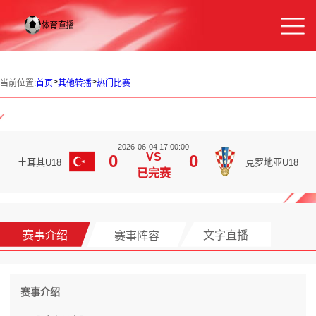
>
>
当前位置:
首页
其他转播
热门比赛
2026-06-04 17:00:00
VS
0
0
土耳其U18
克罗地亚U18
已完赛
赛事介绍
赛事阵容
文字直播
赛事介绍