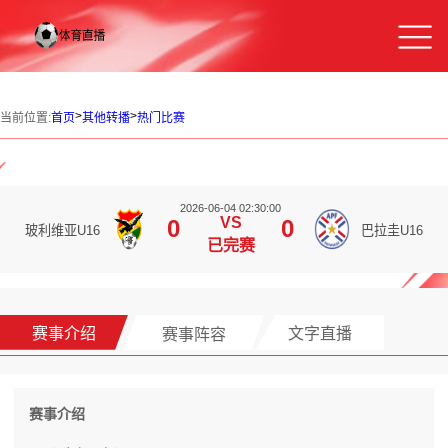
>
>
当前位置:
首页
其他转播
热门比赛
2026-06-04 02:30:00
VS
0
0
玻利维亚U16
巴拉圭U16
已完赛
赛事介绍
赛事阵容
文字直播
赛事介绍