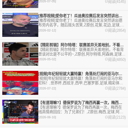
圭,姆巴佩,西甲,皇家马德里,足球,精彩体育剪辑视频
阅读(4145)
[2026-07-05]
在线播放。本站提供最全的篮球视频足球视频,集锦,
录像。
[推荐视频]爱你老丁！瓜迪奥拉赛后发言突然讲出德布劳内名字，
[推荐视频]爱你老丁！瓜迪奥拉赛后发言突然讲出德
布劳内名字，随后摇头苦笑,Z原创,花絮,花边,足球,精
彩体育剪辑视频在线播放。本站提供最全的篮球视频
阅读(2854)
[2026-02-12]
足球视频,集锦,录像。
【精彩剪辑】阿尔特塔：联赛差异天差地别，不看背景谈对比是不公
【精彩剪辑】阿尔特塔：联赛差异天差地别，不看背
景谈对比是不公平的~,Z原创,阿尔特塔,阿森纳,足球,
精彩体育剪辑视频在线播放。本站提供最全的篮球视
阅读(4850)
[2026-05-02]
频足球视频,集锦,录像。
[视频]年纪轻轻就大赢特赢！角落处打闹的亚马尔和尼科！
[视频]年纪轻轻就大赢特赢！角落处打闹的亚马尔和
尼科！,世界杯,西班牙,西甲,巴塞罗那,足球,精彩体育
剪辑视频在线播放。本站提供最全的篮球视频足球视
阅读(2784)
[2026-07-22]
频,集锦,录像。
【有道理嘛?】德保罗说为了梅西再赢一次，梅西在线高情商回应：
【有道理嘛?】德保罗说为了梅西再赢一次，梅西在
线高情商回应：为了兄弟们！,Z原创,梅西,足球,阿根
廷,精彩体育剪辑视频在线播放。本站提供最全的篮球
阅读(2123)
[2026-06-10]
视频足球视频,集锦,录像。