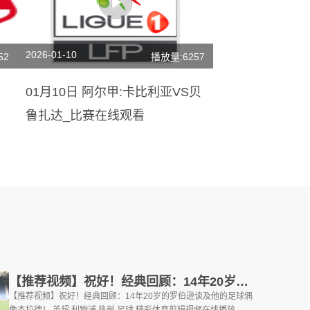
2026-01-10
52
播放量:6257
01月10日 阿尔甲:卡比利亚VS贝
鲁扎达_比赛在线观看
【推荐视频】祝好！经典回顾：14年20岁的罗伯逊谈及他的足球
【推荐视频】祝好！经典回顾：14年20岁的罗伯逊谈及他的足球偶