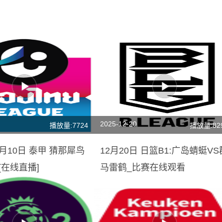
2025-12-20
播放量:7724
播放量:82
1月10日 泰甲 猜那犀鸟
12月20日 日篮B1:广岛蜻蜓VS
[在线直播]
马雷鹤_比赛在线观看