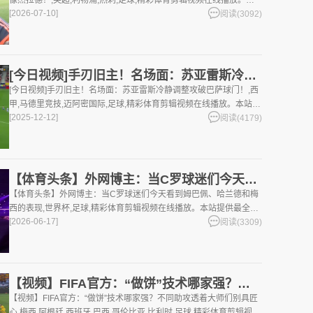
像杰拉德！,英超,利物浦,热刺,足球,精彩体育剪辑视频在线播放。本
[2026-07-10]
站提供最全的篮球视频足球视频,集锦,录像。
阅读(3092)
[今日视频]手刃旧主！名场面：苏亚雷斯冷静调整攻破巴萨球门！
[今日视频]手刃旧主！名场面：苏亚雷斯冷静调整攻破巴萨球门！,西
甲,马德里竞技,迈阿密国际,足球,精彩体育剪辑视频在线播放。本站提
[2025-12-12]
供最全的篮球视频足球视频,集锦,录像。
阅读(4179)
【体育头条】外网博主：当C罗球迷们今天看到姆巴佩、哈兰德和梅
【体育头条】外网博主：当C罗球迷们今天看到姆巴佩、哈兰德和梅
西的表现,世界杯,足球,精彩体育剪辑视频在线播放。本站提供最全的
[2026-06-17]
篮球视频足球视频,集锦,录像。
阅读(3309)
【视频】FIFA官方：“做饼”技术哪家强？不同助攻透着大师们
【视频】FIFA官方：“做饼”技术哪家强？不同助攻透着大师们别具匠
心,梅西,阿根廷,西班牙,巴西,哥伦比亚,比利时,足球,精彩体育剪辑视频