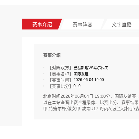
赛事介绍
赛事阵容
文字直播
赛事介绍
【对阵双方】
巴基斯坦VS马尔代夫
【赛事名称】
国际友谊
【赛事时间】
2026-06-04 19:00
【赛事比分】
0 : 0
北京时间2026年06月04日 19:00分，国
以在本站查看比赛全程录像、比赛比分、赛事结果
甲,特箫尔杯,俄女甲,欧青U17,丹丙A,波兰地杯,