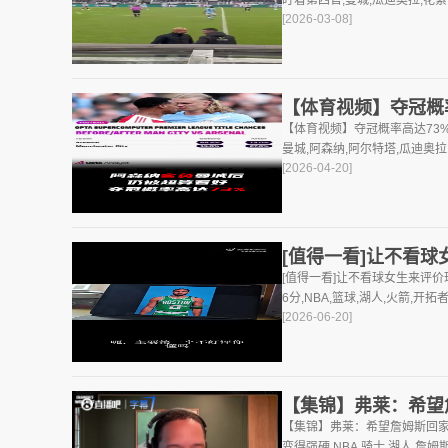
盯着第四官,曼城,瓜迪奥拉,花
[2026-03-08]
本站提供最全的篮球视频足球视
【体育视频】夺冠概率高达73%
曼城,阿森纳,阿尔特塔,瓜迪奥
[2026-04-20]
播放。本站提供最全的篮球视频
[值得一看]让不看球女生来评价
6分,NBA,篮球,湖人,火箭,开
[2026-06-20]
视频在线播放。本站提供最全的
【集锦】弗莱：希望詹姆斯回
变得强硬,NBA,骑士,湖人,詹