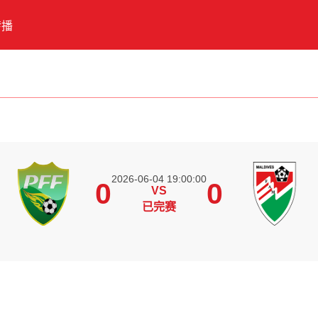
转播
2026-06-04 19:00:00
0
0
VS
坦
已完赛