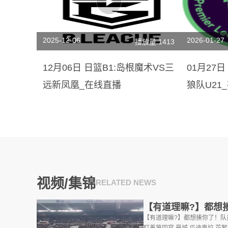
2025-12-06
2026-01-27
播放量:1413
12月06日 日篮B1:岛根魔术VS三
01月27日
远新凤凰_在线直播
狼队U21
视频/集锦
RELATED NEWS
【有道理嘛?】都想揍你了！队