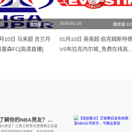
2026-01-10
播放量:2080
播放量:82
1月10日 马来超 吉兰丹
01月10日 英南超:伯克姆斯特
格雷森FC[高清直播]
VS布拉克内尔城_免费在线高
直播
【体育视频】你有多了解你的NBA男友？之勇士新秀伦德博格女友
BA男友？之勇士新秀伦德博格女友被