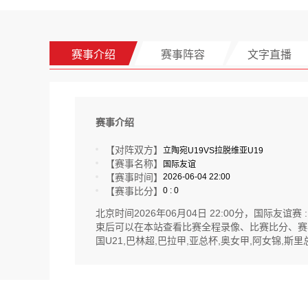
赛事介绍
赛事阵容
文字直播
赛事介绍
【对阵双方】
立陶宛U19VS拉脱维亚U19
【赛事名称】
国际友谊
【赛事时间】
2026-06-04 22:00
【赛事比分】
0 : 0
北京时间2026年06月04日 22:00分，国际
束后可以在本站查看比赛全程录像、比赛比分、赛
国U21,巴林超,巴拉甲,亚总杯,奥女甲,阿女锦,斯里