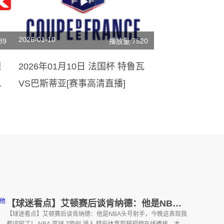
2026-01-10
89
播放量:7520
德
2026年01月10日 法国杯 特鲁瓦
清
VS巴斯蒂亚[赛事高清直播]
【球迷看点】艾顿赛后谈肯纳德：他是NBA头号射手，今晚这表现
【球迷看点】艾顿赛后谈肯纳德：他是NBA头号射手，今晚这表现我