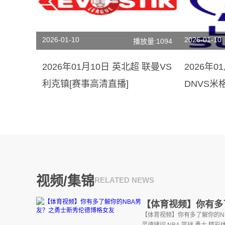
2026-01-10
2026-01-10
播放量:1094
2026年01月10日 英北超 联曼VS
2026年0
利克镇[赛事高清直播]
DNVS米
视频/集锦
RELATED NEWS
【体育视频】你有多了解你的N