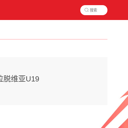

拉脱维亚U19