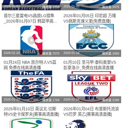
2026-01-07
2026-01-05
播放量:2458
播放量:3476
首尔三星雷电VS昌原LG猎隼
2026年01月05日 印尼超 万隆
_2026年01月07日 韩篮甲高清
VS佩斯克谏义里[免费直播]
直播
2026-01-24
2026-01-10
播放量:7075
播放量:1669
01月24日 NBA 凯尔特人VS篮
01月10日 圣马甲:泰科奥里VS
网 免费在线高清直播
彭拿洛沙_免费在线高清直播
2026-01-10
2026-01-04
播放量:1769
播放量:2288
2026年01月10日 英议北 切斯
2026年01月04日 布里斯托流浪
特VS史卡保罗夫[赛事高清直播]
VS巴罗 英乙[赛事高清直播]