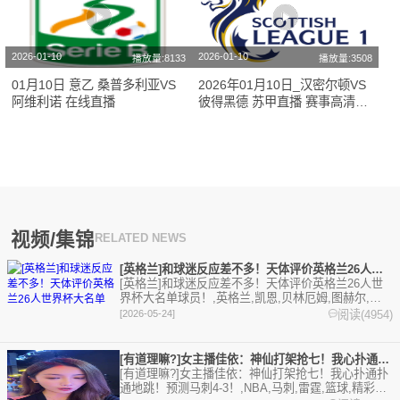
2026-01-10
2026-01-10
播放量:8133
播放量:3508
01月10日 意乙 桑普多利亚VS
2026年01月10日_汉密尔顿VS
阿维利诺 在线直播
彼得黑德 苏甲直播 赛事高清直
播
视频/集锦
RELATED NEWS
[英格兰]和球迷反应差不多！天体评价英格兰26人世界杯大名单
[英格兰]和球迷反应差不多！天体评价英格兰26人世
界杯大名单球员！,英格兰,凯恩,贝林厄姆,图赫尔,英
超,曼联,切尔西,阿森纳,曼城,热刺,足球,精彩体育剪辑
阅读(4954)
[2026-05-24]
视频在线播放。本站提供最全的篮球视频足球视频,集
锦,录像。
[有道理嘛?]女主播佳依：神仙打架抢七！我心扑通扑通地跳！预
[有道理嘛?]女主播佳依：神仙打架抢七！我心扑通扑
通地跳！预测马刺4-3！,NBA,马刺,雷霆,篮球,精彩体