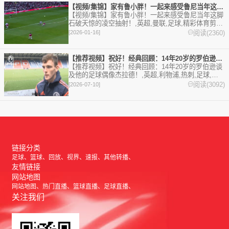
【视频/集锦】家有鲁小胖！一起来感受鲁尼当年这脚石破天惊的凌
【视频/集锦】家有鲁小胖！一起来感受鲁尼当年这脚
石破天惊的凌空抽射！,英超,曼联,足球,精彩体育剪辑
视频在线播放。本站提供最全的篮球视频足球视频,集
阅读(2360)
[2026-01-16]
锦,录像。
【推荐视频】祝好！经典回顾：14年20岁的罗伯逊谈及他的足球
【推荐视频】祝好！经典回顾：14年20岁的罗伯逊谈
及他的足球偶像杰拉德！,英超,利物浦,热刺,足球,精
彩体育剪辑视频在线播放。本站提供最全的篮球视频
阅读(3092)
[2026-07-10]
足球视频,集锦,录像。
链接分类
足球
篮球
回放
视界
速报
其他转播
友情链接
网站地图
网站地图
热门直播
篮球直播
足球直播
关注我们