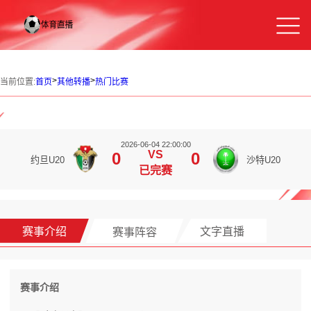
>
>
当前位置:
首页
其他转播
热门比赛
2026-06-04 22:00:00
VS
0
0
约旦U20
沙特U20
已完赛
赛事介绍
赛事阵容
文字直播
赛事介绍