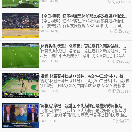
频在线播放。本站提供最全的篮球视频足球视频,集
阅读(1568)
[2026-04-08]
锦,录像。
【今日视频】怪不得库里体能那么好热身进神仙球后，要去找所有队
【今日视频】怪不得库里体能那么好热身进神仙球
后，要去找所有队友庆祝啊,NBA,篮球,勇士,库里,精
彩体育剪辑视频在线播放。本站提供最全的篮球视频
阅读(672)
[2026-01-03]
足球视频,集锦,录像。
[体育头条]优雅！名场面：莫拉塔打入精彩进球，与队友上演四小
[体育头条]优雅！名场面：莫拉塔打入精彩进球，与
队友上演四小天鹅庆祝！,意甲,尤文图斯,足球,精彩体
育剪辑视频在线播放。本站提供最全的篮球视频足球
阅读(2652)
[2026-01-26]
视频,集锦,录像。
[视频]林葳替补出战11分钟，4投2中三分3中1，得到5分1
[视频]林葳替补出战11分钟，4投2中三分3中1，得到5
分1篮板！,NBA,CBA,中国篮球,篮球,NCAA,精彩体育
剪辑视频在线播放。本站提供最全的篮球视频足球视
阅读(3211)
[2026-02-02]
频,集锦,录像。
[阿根廷]摩根：我甚至不认为梅西是最好的阿根廷球员，所以他就
[阿根廷]摩根：我甚至不认为梅西是最好的阿根廷球
员，所以他就不可能比C罗强,世界杯,Z原创,C罗,梅
西,皇家马德里,巴塞罗那,西甲,阿根廷,葡萄牙,利雅得
阅读(73)
[2026-06-11]
胜利,迈阿密国际,足球,精彩体育剪辑视频在线播放。
本站提供最全的篮球视频足球视频,集锦,录像。