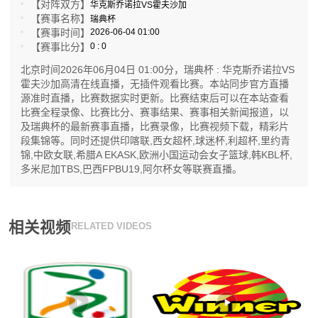
【对阵双方】
华克斯乔诺拉VS霍夫沙加
【赛事名称】
瑞典杯
【赛事时间】
2026-06-04 01:00
【赛事比分】
0 : 0
北京时间2026年06月04日 01:00分，瑞典杯 : 华克斯乔诺拉VS
霍夫沙加高清在线直播，无插件观看比赛。本站同步官方直播
源准时直播，比赛数据实时更新。比赛结束后可以在本站查看
比赛全程录像、比赛比分、赛事结果、赛事相关新闻报道，以
及瑞典杯的最新赛事直播，比赛录像，比赛视频下载，精彩片
段集锦等。同时还提供印喀联,西女超杯,球迷杯,利超杯,里约青
锦,中欧女联,希腊A EKASK,欧洲小国运动会女子篮球,韩KBL杯,
多米尼加TBS,巴西FPBU19,阿尔杯女等联赛直播。
相关视频
RELATED VIDEOS