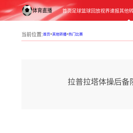
首页
足球
篮球
回放
视界
速报
其他
当前位置:
>
>
首页
其他转播
热门比赛
拉普拉塔体操后备