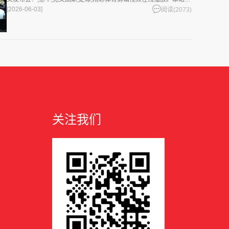
[2026-06-03]
供最全的篮球视频足球视频,集锦,录像。
阅读(2073)
关注我们