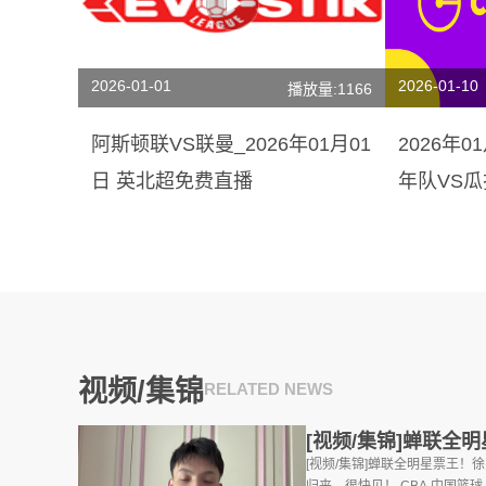
2026-01-01
2026-01-10
播放量:1166
阿斯顿联VS联曼_2026年01月01
2026年
日 英北超免费直播
年队VS瓜
线直播
视频/集锦
RELATED NEWS
[视频/集锦]蝉联全明星票王