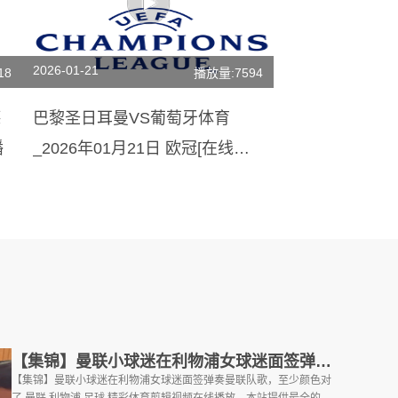
2026-01-21
18
播放量:7594
德
巴黎圣日耳曼VS葡萄牙体育
播
_2026年01月21日 欧冠[在线直
播]
【集锦】曼联小球迷在利物浦女球迷面签弹奏曼联队歌，至少颜色对
【集锦】曼联小球迷在利物浦女球迷面签弹奏曼联队歌，至少颜色对