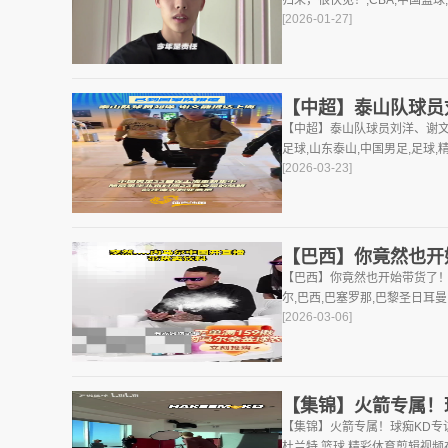
归来，很快见！,CBA,中国篮球
[2026-01-27]
线播放。本站提供最全的篮球视
【中超】泰山队球员刘洋、谢文
足球,山东泰山,中国男足,足球
[2026-03-23]
最全的篮球视频足球视频,集锦,
【巴西】你竟然也开始带货了！
尔,巴西,巴塞罗那,巴黎圣日耳曼
[2026-03-06]
线播放。本站提供最全的篮球视
【集锦】火箭专属！球痴KD专访
杜兰特,篮球,精彩体育剪辑视