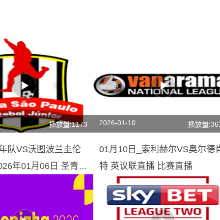
2026-01-10
播放量:1173
播放量:36
青年队VS沃图波兰圭伦
01月10日_索利赫尔VS奥尔德
2026年01月06日 圣青杯
特 英议联直播 比赛直播
播