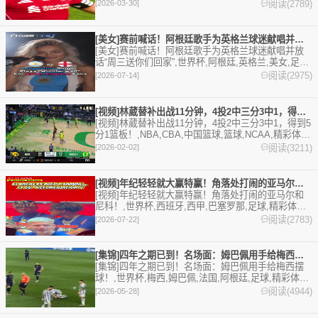
视频在线播放。本站提供最全的篮球视频足球视频,集
阅读(2789)
[2026-03-30]
锦,录像。
[美女]赛前喊话！阿根廷歌手为英格兰球迷献唱并放话“周三送你
[美女]赛前喊话！阿根廷歌手为英格兰球迷献唱并放
话“周三送你们回家”,世界杯,阿根廷,英格兰,美女,足球,
精彩体育剪辑视频在线播放。本站提供最全的篮球视
阅读(2975)
[2026-07-14]
频足球视频,集锦,录像。
[视频]林葳替补出战11分钟，4投2中三分3中1，得到5分1
[视频]林葳替补出战11分钟，4投2中三分3中1，得到5
分1篮板！,NBA,CBA,中国篮球,篮球,NCAA,精彩体育
剪辑视频在线播放。本站提供最全的篮球视频足球视
阅读(3211)
[2026-02-02]
频,集锦,录像。
[视频]年纪轻轻就大赢特赢！角落处打闹的亚马尔和尼科！
[视频]年纪轻轻就大赢特赢！角落处打闹的亚马尔和
尼科！,世界杯,西班牙,西甲,巴塞罗那,足球,精彩体育
剪辑视频在线播放。本站提供最全的篮球视频足球视
阅读(2783)
[2026-07-22]
频,集锦,录像。
[集锦]四年之期已到！名场面：姆巴佩用手给梅西摆球！
[集锦]四年之期已到！名场面：姆巴佩用手给梅西摆
球！,世界杯,梅西,姆巴佩,法国,阿根廷,足球,精彩体育
剪辑视频在线播放。本站提供最全的篮球视频足球视
阅读(4944)
[2026-05-28]
频,集锦,录像。