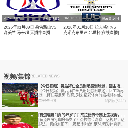
2026-01-09
2026-01-10
播放量:7281
播放量:1446
2026年01月09日 柔佛新山VS
2026年01月10日 拉夫格尔VS
森美兰 马来超 无插件直播
克诺克布里达 北爱杯[在线直播]
视频/集锦
RELATED NEWS
【今日视频】赛后拜仁全员谢场感谢球迷，回主场再战！
【今日视频】赛后拜仁全员谢场感谢球迷，回主场再
战！,拜仁慕尼黑,欧冠,足球,精彩体育剪辑视频在线播
放。本站提供最全的篮球视频足球视频,集锦,录像。
阅读(3442)
[2026-04-29]
[有道理嘛?]真的45岁了？杰拉德传奇赛上这视野，这脚法，真
[有道理嘛?]真的45岁了？杰拉德传奇赛上这视野，这
脚法，真的太顶了！,英超,利物浦,足球,精彩体育剪辑