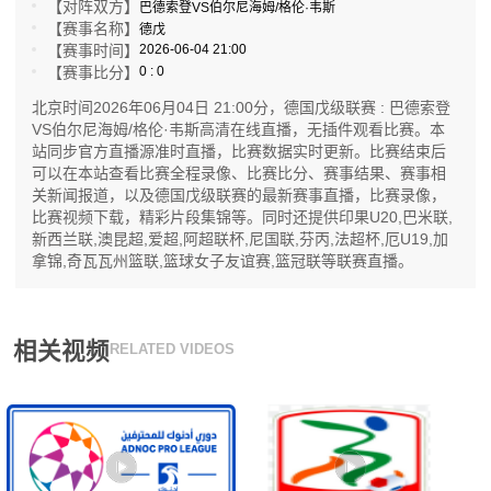
【对阵双方】
巴德索登VS伯尔尼海姆/格伦·韦斯
【赛事名称】
德戊
【赛事时间】
2026-06-04 21:00
【赛事比分】
0 : 0
北京时间2026年06月04日 21:00分，德国戊级联赛 : 巴德索登
VS伯尔尼海姆/格伦·韦斯高清在线直播，无插件观看比赛。本
站同步官方直播源准时直播，比赛数据实时更新。比赛结束后
可以在本站查看比赛全程录像、比赛比分、赛事结果、赛事相
关新闻报道，以及德国戊级联赛的最新赛事直播，比赛录像，
比赛视频下载，精彩片段集锦等。同时还提供印果U20,巴米联,
新西兰联,澳昆超,爱超,阿超联杯,尼国联,芬丙,法超杯,厄U19,加
拿锦,奇瓦瓦州篮联,篮球女子友谊赛,篮冠联等联赛直播。
相关视频
RELATED VIDEOS