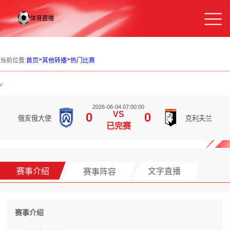
>
>
当前位置:
首页
其他转播
热门比赛
2026-06-04 07:00:00
VS
0
0
俄亥俄大使
克利夫兰
已完赛
赛事介绍
赛事阵容
文字直播
赛事介绍