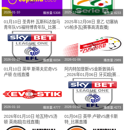
2026-01-10
2025-12-08
播放量:5308
播放量:8233
01月10日 圣青杯:瓦斯科达伽马
2025年12月08日 意乙 切塞纳
青年队VS福特博青年队_比赛在
VS帕多瓦[赛事高清直播]
线观看
2026-01-10
2026-01-06
播放量:6034
播放量:2989
01月10日 英甲 斯蒂夫尼奇VS
阿内特加登斯VS金斯敦骑兵
卢顿 在线直播
_2026年01月06日 牙买超[赛事
高清直播]
2026-01-10
2026-01-04
播放量:4777
播放量:4273
2026年01月10日 哈瓦特VS汤
01月04日 英甲:卢顿VS唐卡斯
顿 英南超[在线直播]
特_比赛直播