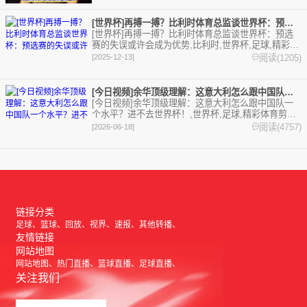
[世界杯]再搏一搏？比利时体育总监谈世界杯：预选赛的失误或许
[世界杯]再搏一搏？比利时体育总监谈世界杯：预选
赛的失误或许会成为优势,比利时,世界杯,足球,精彩体
育剪辑视频在线播放。本站提供最全的篮球视频足球
阅读(1205)
[2025-12-13]
视频,集锦,录像。
[今日视频]余华顶级理解：这意大利怎么跟中国队一个水平？进不
[今日视频]余华顶级理解：这意大利怎么跟中国队一
个水平？进不去世界杯！,世界杯,足球,精彩体育剪辑
视频在线播放。本站提供最全的篮球视频足球视频,集
阅读(4757)
[2026-06-18]
锦,录像。
链接分类
足球
篮球
回放
视界
速报
其他转播
友情链接
网站地图
网站地图
热门直播
篮球直播
足球直播
关注我们