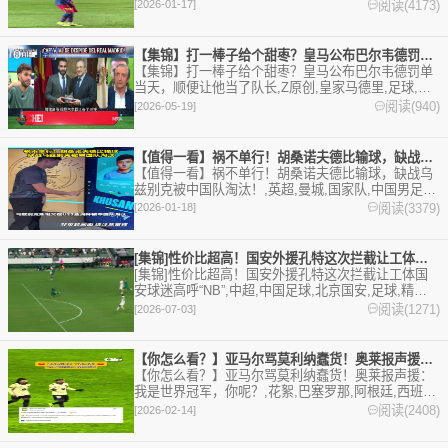
频在线播放。本站提供最全的篮球视频足球视频,集
阅读(4173)
[2026-01-17]
锦,录像。
【集锦】打一棒子给个甜枣？皇马公布巴尔韦德罚单当天，顺便让他
【集锦】打一棒子给个甜枣？皇马公布巴尔韦德罚单
当天，顺便让他当了队长,Z原创,皇家马德里,足球,精
彩体育剪辑视频在线播放。本站提供最全的篮球视频
阅读(940)
[2026-05-19]
足球视频,集锦,录像。
【值得一看】祸不单行！胡桑诺夫德比输球，缺战乌兹别克被中国队
【值得一看】祸不单行！胡桑诺夫德比输球，缺战乌
兹别克被中国队淘汰！,英超,曼城,国家队,中国男足,
中国足球,足球,精彩体育剪辑视频在线播放。本站提
阅读(3379)
[2026-01-18]
供最全的篮球视频足球视频,集锦,录像。
[集锦]性价比超高！国安外援孔特这次拦截让工体国安球迷高呼“
[集锦]性价比超高！国安外援孔特这次拦截让工体国
安球迷高呼“NB”,中超,中国足球,北京国安,足球,精彩
体育剪辑视频在线播放。本站提供最全的篮球视频足
阅读(1271)
[2026-07-03]
球视频,集锦,录像。
【你怎么看？】亚马尔骂莫利纳蠢货！奥莱报声援：我是世界冠军，
【你怎么看？】亚马尔骂莫利纳蠢货！奥莱报声援：
我是世界冠军，你呢？,花絮,巴塞罗那,阿根廷,西班
牙,足球,精彩体育剪辑视频在线播放。本站提供最全
阅读(2408)
[2026-02-14]
的篮球视频足球视频,集锦,录像。