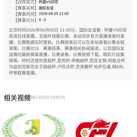
【对阵双方】
阿曼VS印尼
【赛事名称】
国际友谊
【赛事时间】
2026-06-05 21:00
【赛事比分】
0 : 0
北京时间2026年06月05日 21:00分，国际友谊赛 : 阿曼VS印尼
高清在线直播，无插件观看比赛。本站同步官方直播源准时直
播，比赛数据实时更新。比赛结束后可以在本站查看比赛全程
录像、比赛比分、赛事结果、赛事相关新闻报道，以及国际友
谊赛的最新赛事直播，比赛录像，比赛视频下载，精彩片段集
锦等。同时还提供意超杯,意丙杯,伊朗超杯,西亚女锦,阿联合杯,
乌兹别克斯坦女子超级杯,卢旺达杯,京津冀杯,哈萨后备,韩KBL
杯等联赛直播。
相关视频
RELATED VIDEOS