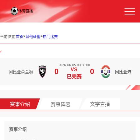
>
>
当前位置:
首页
其他转播
热门比赛
2026-06-05 00:30:00
VS
0
0
冈比亚荷兰狮
冈比亚港
已完赛
赛事介绍
赛事阵容
文字直播
赛事介绍