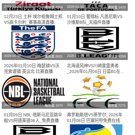
2025-12-23
2026-01-10
播放量:4569
播放量:1418
12月23日 土杯:埃尔祖鲁姆士邦
01月10日 葡锦标:凡恩尼斯VS
VS高卡尔利_赛事高清直播
沙维斯B队_无插件直播
2026-01-10
2026-01-04
播放量:8001
播放量:6399
2026年01月10日 梅瑟镇VS沃
北海道风神VS川崎雷霆勇者
克索谱镇 英议北 比赛直播
_2026年01月04日 日篮B1在线
直播
2026-01-09
2026-01-08
播放量:1670
播放量:7271
01月09日 NBL:塔斯马尼亚跳伞
弗罗勒斯塔VS蒂罗尔_2026年
蚁VS阿德莱德36人_免费直播
01月08日 巴塞阿甲免费在线高
清直播