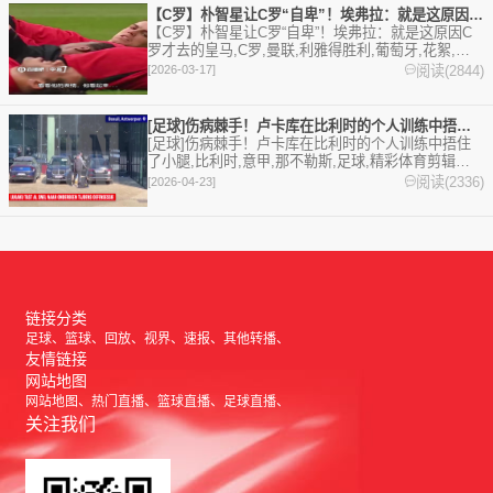
【C罗】朴智星让C罗“自卑”！埃弗拉：就是这原因C罗才去的皇
【C罗】朴智星让C罗“自卑”！埃弗拉：就是这原因C
罗才去的皇马,C罗,曼联,利雅得胜利,葡萄牙,花絮,五
洲,Z原创,足球,皇家马德里,精彩体育剪辑视频在线播
阅读(2844)
[2026-03-17]
放。本站提供最全的篮球视频足球视频,集锦,录像。
[足球]伤病棘手！卢卡库在比利时的个人训练中捂住了小腿
[足球]伤病棘手！卢卡库在比利时的个人训练中捂住
了小腿,比利时,意甲,那不勒斯,足球,精彩体育剪辑视
频在线播放。本站提供最全的篮球视频足球视频,集
阅读(2336)
[2026-04-23]
锦,录像。
链接分类
足球
篮球
回放
视界
速报
其他转播
友情链接
网站地图
网站地图
热门直播
篮球直播
足球直播
关注我们