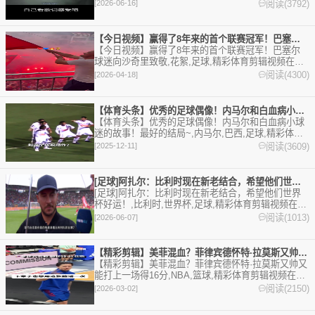
播放。本站提供最全的篮球视频足球视频,集锦,录
阅读(3792)
[2026-06-16]
像。
【今日视频】赢得了8年来的首个联赛冠军！巴塞尔球迷向沙奇里致
【今日视频】赢得了8年来的首个联赛冠军！巴塞尔
球迷向沙奇里致敬,花絮,足球,精彩体育剪辑视频在线
播放。本站提供最全的篮球视频足球视频,集锦,录
阅读(4300)
[2026-04-18]
像。
【体育头条】优秀的足球偶像！内马尔和白血病小球迷的故事！最好
【体育头条】优秀的足球偶像！内马尔和白血病小球
迷的故事！最好的结局~,内马尔,巴西,足球,精彩体育
剪辑视频在线播放。本站提供最全的篮球视频足球视
阅读(3609)
[2025-12-11]
频,集锦,录像。
[足球]阿扎尔：比利时现在新老结合，希望他们世界杯好运！
[足球]阿扎尔：比利时现在新老结合，希望他们世界
杯好运！,比利时,世界杯,足球,精彩体育剪辑视频在线
播放。本站提供最全的篮球视频足球视频,集锦,录
阅读(1013)
[2026-06-07]
像。
【精彩剪辑】美菲混血？菲律宾德怀特·拉莫斯又帅又能打上一场得
【精彩剪辑】美菲混血？菲律宾德怀特·拉莫斯又帅又
能打上一场得16分,NBA,篮球,精彩体育剪辑视频在线
播放。本站提供最全的篮球视频足球视频,集锦,录
阅读(2150)
[2026-03-02]
像。