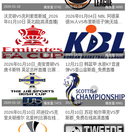
2026-01-10
2026-01-04
播放量:5742
播放量:4995
沃灵顿VS克利索普斯城_2026
2026年01月04日 NBL 阿德莱
年01月10日 英北超[高清直播]
德36人VS布里斯班子弹[无插件
直播]
2026-01-10
2025-12-21
播放量:3008
播放量:3102
2026年01月10日_南安普顿VS
12月21日 韩篮甲:水原KT音速
唐卡斯特 英足总杯直播 比赛直
弹VS釜山宙斯盾_免费直播
播
2026-01-10
2026-01-10
播放量:7473
播放量:8981
2026年01月10日 邓迪拉VS克
01月10日 苏冠:帕尔蒂克VS罗
里夫顿维尔 北爱杯[比赛在线观
斯郡_免费在线高清直播
看]