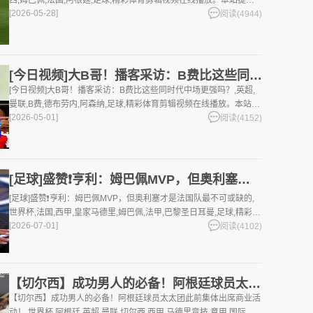
西,姆巴佩,法国,阿根廷,足球,精彩体育剪辑视频在线播放。本站提供
[2026-05-28]
最全的篮球视频足球视频,集锦,录像。
阅读(4944)
[今日视频]大B哥！播客采访：B费比这些同时代中场更强吗？
[今日视频]大B哥！播客采访：B费比这些同时代中场更强吗？,英超,
曼联,B费,德布劳内,阿森纳,足球,精彩体育剪辑视频在线播放。本站提
[2026-05-01]
供最全的篮球视频足球视频,集锦,录像。
阅读(4152)
[足球]盛赞❗️亨利：姆巴佩MVP，但奥利塞才是法国队最不可
[足球]盛赞❗️亨利：姆巴佩MVP，但奥利塞才是法国队最不可或缺的,
世界杯,法国,西甲,皇家马德里,姆巴佩,法甲,巴黎圣日耳曼,足球,精彩体
[2026-07-01]
育剪辑视频在线播放。本站提供最全的篮球视频足球视频,集锦,录
阅读(4102)
像。
【切尔西】成功男人的必备！阿根廷球员太太团此前集体出席商业活
【切尔西】成功男人的必备！阿根廷球员太太团此前集体出席商业活
动！,世界杯,阿根廷,英超,曼联,切尔西,西甲,马德里竞技,意甲,国际米