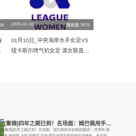
2026-01-10
68
播放量:7876
海
01月10日_中央海岸水手女足VS
清
纽卡斯尔喷气机女足 澳女联直播
高清直播
[集锦]四年之期已到！名场面：姆巴佩用手给梅西摆球！
[集锦]四年之期已到！名场面：姆巴佩用手给梅西摆球！,世界杯,梅