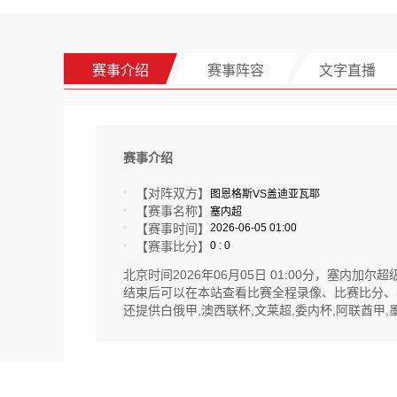
赛事介绍
赛事阵容
文字直播
赛事介绍
【对阵双方】
图恩格斯VS盖迪亚瓦耶
【赛事名称】
塞内超
【赛事时间】
2026-06-05 01:00
【赛事比分】
0 : 0
北京时间2026年06月05日 01:00分，塞
结束后可以在本站查看比赛全程录像、比赛比分、
还提供白俄甲,澳西联杯,文莱超,委内杯,阿联酋甲,