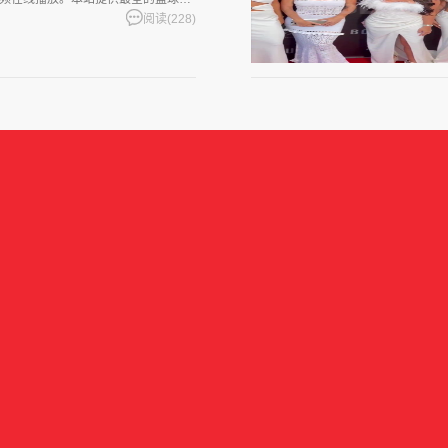
阅读(228)