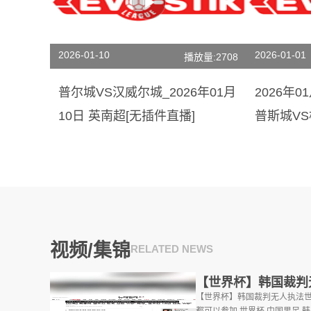
2026-01-10
2026-01-01
播放量:2708
普尔城VS汉威尔城_2026年01月
2026年0
10日 英南超[无插件直播]
普斯城VS
视频/集锦
RELATED NEWS
【世界杯】韩国裁判无人执法世