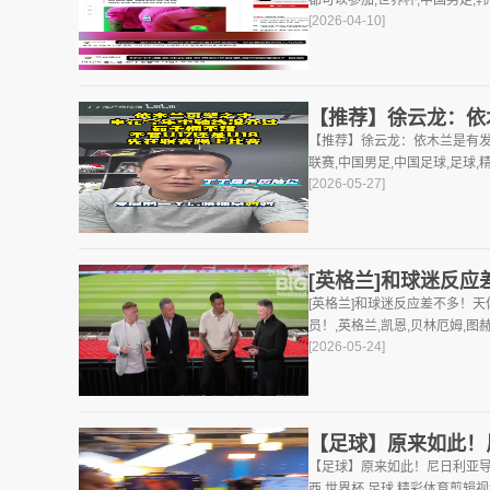
都可以参加,世界杯,中国男足,韩
[2026-04-10]
视频在线播放。本站提供最全的
【推荐】徐云龙：依木兰是有发
联赛,中国男足,中国足球,足球
[2026-05-27]
最全的篮球视频足球视频,集锦,
[英格兰]和球迷反应差不多！
员！,英格兰,凯恩,贝林厄姆,图赫
[2026-05-24]
刺,足球,精彩体育剪辑视频在
视频,集锦,录像。
【足球】原来如此！尼日利亚
西,世界杯,足球,精彩体育剪