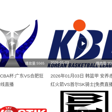
2026-01-03
播放量:5565
播放量:25
 CBA杯:广东VS合肥狂
2026年01月03日 韩篮甲 安养
在线直播
红火箭VS首尔SK骑士[免费直播