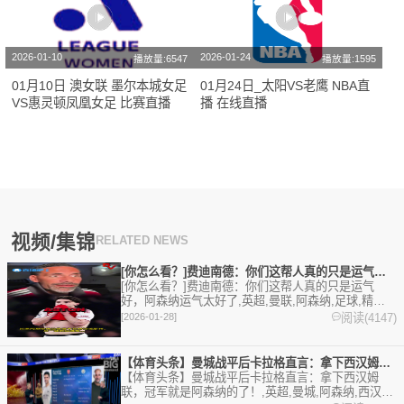
2026-01-10
2026-01-24
播放量:6547
播放量:1595
01月10日 澳女联 墨尔本城女足
01月24日_太阳VS老鹰 NBA直
VS惠灵顿凤凰女足 比赛直播
播 在线直播
视频/集锦
RELATED NEWS
[你怎么看？]费迪南德：你们这帮人真的只是运气好，阿森纳运气
[你怎么看？]费迪南德：你们这帮人真的只是运气
好，阿森纳运气太好了,英超,曼联,阿森纳,足球,精彩
体育剪辑视频在线播放。本站提供最全的篮球视频足
阅读(4147)
[2026-01-28]
球视频,集锦,录像。
【体育头条】曼城战平后卡拉格直言：拿下西汉姆联，冠军就是阿森
【体育头条】曼城战平后卡拉格直言：拿下西汉姆
联，冠军就是阿森纳的了！,英超,曼城,阿森纳,西汉姆