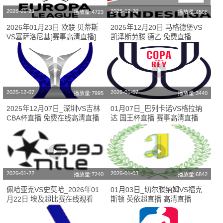
2026-01-23
2025-12-20
播放量:4723
播放量:4508
2026年01月23日 欧联 贝蒂斯
2025年12月20日 马格德堡VS
VS塞萨洛尼基[赛事高清直播]
凯泽斯劳滕 德乙 免费直播
2025-12-07
2026-01-07
播放量:7995
播放量:3440
2025年12月07日_深圳VS吉林
01月07日_巴列卡诺VS格拉纳
CBA杯直播 免费在线高清直播
达 国王杯直播 赛事高清直播
2026-01-22
2026-01-03
播放量:7240
播放量:6842
佩哈亚克VS史莫哈_2026年01
01月03日_切尔滕纳姆VS福克
月22日 埃及超比赛在线观看
斯顿 英依超直播 高清直播