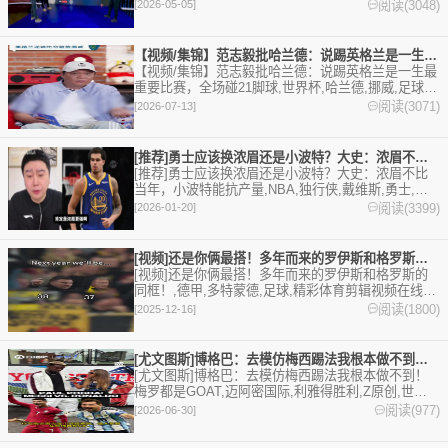
联,足球,精彩体育剪辑视频在线播放。本站提供最全
阅读(3048)
[2026-05-05]
的篮球视频足球视频,集锦,录像。
【视频/集锦】范志毅批哈兰德：说踢英格兰是一生最重要比赛，全
【视频/集锦】范志毅批哈兰德：说踢英格兰是一生最
重要比赛，全场碰21脚球,世界杯,哈兰德,挪威,足球,
精彩体育剪辑视频在线播放。本站提供最全的篮球视
阅读(3071)
[2026-07-13]
频足球视频,集锦,录像。
[推荐]勇士应该换浓眉还是小波特？大史：浓眉不比当年，小波特
[推荐]勇士应该换浓眉还是小波特？大史：浓眉不比
当年，小波特能抗产量,NBA,独行侠,戴维斯,勇士,篮
网,篮球,小牛,精彩体育剪辑视频在线播放。本站提供
阅读(3399)
[2026-01-20]
最全的篮球视频足球视频,集锦,录像。
[视频]还是你俩最搭！多年而来的罗伊斯和格罗斯的同框！
[视频]还是你俩最搭！多年而来的罗伊斯和格罗斯的
同框！,德甲,多特蒙德,足球,精彩体育剪辑视频在线播
放。本站提供最全的篮球视频足球视频,集锦,录像。
阅读(1800)
[2025-12-16]
[尤文图斯]博格巴：去模仿梅西踢法我根本做不到！梅罗都是GO
[尤文图斯]博格巴：去模仿梅西踢法我根本做不到！
梅罗都是GOAT,迈阿密国际,利雅得胜利,Z原创,世界
杯,阿根廷,葡萄牙,C罗,梅西,意甲,尤文图斯,足球,精彩
阅读(977)
[2026-06-30]
体育剪辑视频在线播放。本站提供最全的篮球视频足
球视频,集锦,录像。