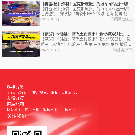
【特雷-杨】炸裂！尼克斯球迷：为冠军可付出一切！老婆也行！穿
【特雷-杨】炸裂！尼克斯球迷：为冠军可付出一切！
老婆也行！穿吹杨T恤除外,NBA,篮球,老鹰,特雷-杨,
尼克斯,精彩体育剪辑视频在线播放。本站提供最全的
阅读(2885)
[2026-01-08]
篮球视频足球视频,集锦,录像。
【足球】李玮锋：蒋光太和我比？我觉得没法比，我是中国人他是归
【足球】李玮锋：蒋光太和我比？我觉得没法比，我
是中国人他是归化的,中国男足,中国足球,足球,精彩体
育剪辑视频在线播放。本站提供最全的篮球视频足球
阅读(192)
[2026-02-11]
视频,集锦,录像。
链接分类
足球
篮球
回放
视界
速报
其他转播
友情链接
网站地图
网站地图
热门直播
篮球直播
足球直播
关注我们