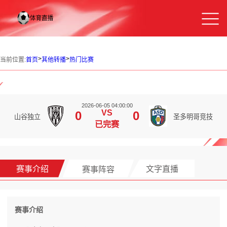
>
>
当前位置:
首页
其他转播
热门比赛
2026-06-05 04:00:00
VS
0
0
山谷独立
圣多明哥竞技
已完赛
赛事介绍
赛事阵容
文字直播
赛事介绍