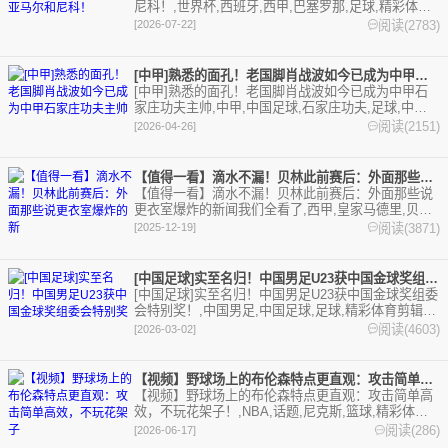
尼科！,世界杯,西班牙,西甲,巴塞罗那,足球,精彩体育
剪辑视频在线播放。本站提供最全的篮球视频足球视
阅读(2783)
[2026-07-22]
频,集锦,录像。
[中甲]熟悉的面孔！老国脚肖战波如今已成为中甲石家庄功夫主帅
[中甲]熟悉的面孔！老国脚肖战波如今已成为中甲石
家庄功夫主帅,中甲,中国足球,石家庄功夫,足球,中超,
辽宁铁人,上海申花,中国男足,Z原创,精彩体育剪辑视
阅读(2151)
[2026-04-26]
频在线播放。本站提供最全的篮球视频足球视频,集
锦,录像。
【值得一看】滴水不漏！贝林此前赛后：外面那些说更衣室爆炸的新
【值得一看】滴水不漏！贝林此前赛后：外面那些说
更衣室爆炸的新闻我们全看了,西甲,皇家马德里,贝林
厄姆,欧冠,足球,精彩体育剪辑视频在线播放。本站提
阅读(3871)
[2025-12-19]
供最全的篮球视频足球视频,集锦,录像。
[中国足球]实至名归！中国男足U23获中国金球奖组委会特别奖
[中国足球]实至名归！中国男足U23获中国金球奖组委
会特别奖！,中国男足,中国足球,足球,精彩体育剪辑视
频在线播放。本站提供最全的篮球视频足球视频,集
阅读(4603)
[2026-03-02]
锦,录像。
【视频】野球场上的布伦森特点更直观：攻击简单高效，不玩花架子
【视频】野球场上的布伦森特点更直观：攻击简单高
效，不玩花架子！,NBA,话题,尼克斯,篮球,精彩体育
剪辑视频在线播放。本站提供最全的篮球视频足球视
阅读(286)
[2026-06-17]
频,集锦,录像。