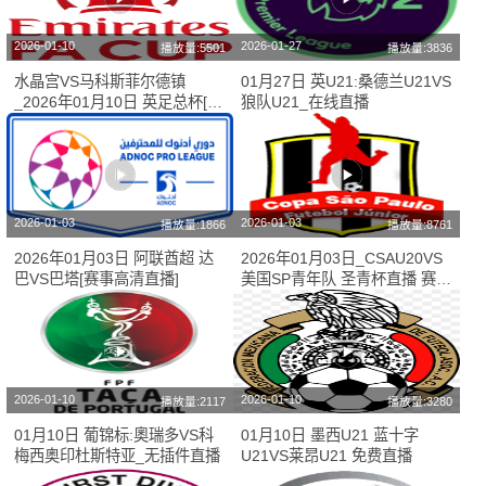
2026-01-10
2026-01-27
播放量:5501
播放量:3836
水晶宫VS马科斯菲尔德镇
01月27日 英U21:桑德兰U21VS
_2026年01月10日 英足总杯[比
狼队U21_在线直播
赛在线观看]
2026-01-03
2026-01-03
播放量:1866
播放量:8761
2026年01月03日 阿联酋超 达
2026年01月03日_CSAU20VS
巴VS巴塔[赛事高清直播]
美国SP青年队 圣青杯直播 赛事
高清直播
2026-01-10
2026-01-10
播放量:2117
播放量:3280
01月10日 葡锦标:奧瑞多VS科
01月10日 墨西U21 蓝十字
梅西奥印杜斯特亚_无插件直播
U21VS莱昂U21 免费直播