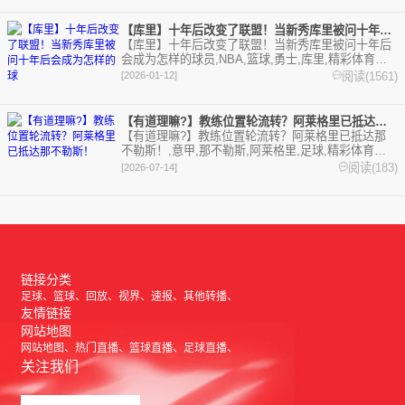
【库里】十年后改变了联盟！当新秀库里被问十年后会成为怎样的球
【库里】十年后改变了联盟！当新秀库里被问十年后
会成为怎样的球员,NBA,篮球,勇士,库里,精彩体育剪
辑视频在线播放。本站提供最全的篮球视频足球视频,
阅读(1561)
[2026-01-12]
集锦,录像。
【有道理嘛?】教练位置轮流转？阿莱格里已抵达那不勒斯！
【有道理嘛?】教练位置轮流转？阿莱格里已抵达那
不勒斯！,意甲,那不勒斯,阿莱格里,足球,精彩体育剪
辑视频在线播放。本站提供最全的篮球视频足球视频,
阅读(183)
[2026-07-14]
集锦,录像。
链接分类
足球
篮球
回放
视界
速报
其他转播
友情链接
网站地图
网站地图
热门直播
篮球直播
足球直播
关注我们