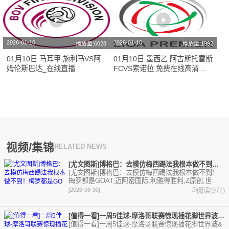
2026-01-10
2026-01-10
播放量:6028
播放量:1992
01月10日 马耳甲:施利马VS阿
01月10日 墨西乙 阿古斯托雷斯
姆伦斯巴达_在线直播
FCVS索诺拉 免费在线高清直
播
视频/集锦
RELATED NEWS
[尤文图斯]博格巴：去模仿梅西踢法我根本做不到！梅罗都是GO
[尤文图斯]博格巴：去模仿梅西踢法我根本做不到！
梅罗都是GOAT,迈阿密国际,利雅得胜利,Z原创,世界
杯,阿根廷,葡萄牙,C罗,梅西,意甲,尤文图斯,足球,精彩
阅读(977)
[2026-06-30]
体育剪辑视频在线播放。本站提供最全的篮球视频足
球视频,集锦,录像。
[值得一看]一周5佳球-摩洛哥联赛惊现插花脚世界波&阿尔瓦雷
[值得一看]一周5佳球-摩洛哥联赛惊现插花脚世界波&