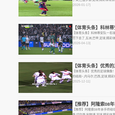
了笑,巴塞罗那,足球,精彩体
[2026-01-17]
球视频足球视频,集锦,录像。
【体育头条】科林蒂安队一名
罚下去了,五洲,巴甲,足球,精
[2026-04-13]
的篮球视频足球视频,集锦,录像
【体育头条】优秀的足球偶像
的结局~,内马尔,巴西,足球,
[2025-12-11]
全的篮球视频足球视频,集锦,录
【推荐】阿隆索08年亲手终结切
西,切尔西,利物浦,足球,精彩