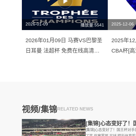
2026-01-09
2025-12-06
播放量:5541
2026年01月09日 马赛VS巴黎圣
2025年1
日耳曼 法超杯 免费在线高清直
CBA杯[
播
视频/集锦
RELATED NEWS
[集锦]心态变好了！国王杯对