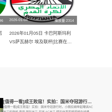
2026-01-04
96
播放量:2314
诺
2026年01月05日 卡巴阿斯玛利
VS萨瓦赫尔 埃及联杯[比赛在线
观看]
[值得一看]成王败寇！实拍：国米夺冠游行时，小图拉姆举起嘲讽
[值得一看]成王败寇！实拍：国米夺冠游行时，小图拉姆举起嘲讽AC