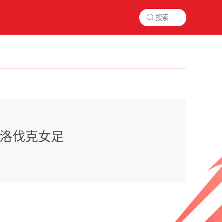

洛伐克女足