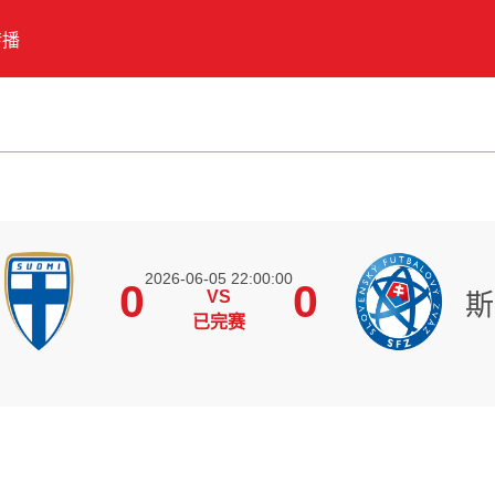
转播
2026-06-05 22:00:00
0
0
VS
斯
已完赛