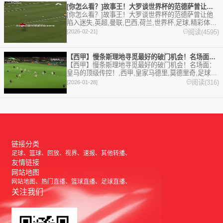
[你怎么看？]故事王！大罗谈世界杯的范德萨曾让他陷入迷失
[你怎么看？]故事王！大罗谈世界杯的范德萨曾让他
陷入迷失,英超,曼联,巴西,荷兰,世界杯,足球,精彩体育
剪辑视频在线播放。本站提供最全的篮球视频足球视
阅读(4595)
[2026-02-21]
频,集锦,录像。
【西甲】慢条斯理地寻觅最好的破门机会！名场面：皇马的顶级传控
【西甲】慢条斯理地寻觅最好的破门机会！名场面：
皇马的顶级传控！,西甲,皇家马德里,莫德里奇,足球,
精彩体育剪辑视频在线播放。本站提供最全的篮球视
阅读(316)
[2026-01-28]
频足球视频,集锦,录像。
链接分类
足球
篮球
回放
视界
速报
其他转播
友情链接
网站地图
网站地图
热门直播
篮球直播
足球直播
关注我们