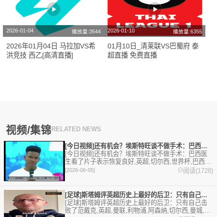
2026-01-04
2026-01-10
播放量:3544
播放量:6355
2026年01月04日 马拉加VS希
01月10日_清莱联VS巴蜀府 泰
洪竞技 西乙[高清直播]
超直播 免费直播
视频/集锦
RELATED NEWS
[今日视频]还有机会？埃斯特旺谈不做手术：巴西医生看了片子表
[今日视频]还有机会？埃斯特旺谈不做手术：巴西医
生看了片子表示恢复良好,英超,切尔西,世界杯,巴西,
足球,精彩体育剪辑视频在线播放。本站提供最全的篮
阅读(1728)
[2026-06-05]
球视频足球视频,集锦,录像。
[足球]斯塔姆评英超历史上最好的后卫：只有自己击败了范戴克
[足球]斯塔姆评英超历史上最好的后卫：只有自己击
败了范戴克,英超,曼联,利物浦,阿森纳,切尔西,曼城,足