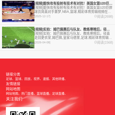
[视频]能快攻有投射有技术有对抗！美国女篮U20巨胖球员简直
[视频]能快攻有投射有技术有对抗！美国女篮U20巨胖
球员简直对手噩梦,NBA,篮球,精彩体育剪辑视频在线
播放。本站提供最全的篮球视频足球视频,集锦,录
阅读(2698)
[2025-12-17]
像。
[视频]实拍：姆巴佩赛后与队友、教练寒暄后，径直走回更衣室
[视频]实拍：姆巴佩赛后与队友、教练寒暄后，径直
走回更衣室,姆巴佩,皇家马德里,足球,精彩体育剪辑视
频在线播放。本站提供最全的篮球视频足球视频,集
阅读(1568)
[2026-04-08]
锦,录像。
链接分类
足球
篮球
回放
视界
速报
其他转播
友情链接
网站地图
网站地图
热门直播
篮球直播
足球直播
关注我们