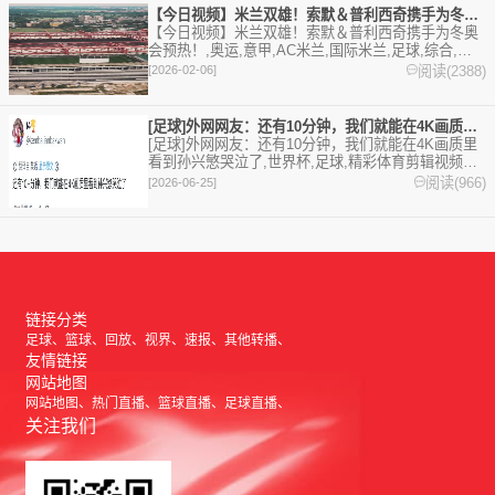
【今日视频】米兰双雄！索默＆普利西奇携手为冬奥会预热！
【今日视频】米兰双雄！索默＆普利西奇携手为冬奥
会预热！,奥运,意甲,AC米兰,国际米兰,足球,综合,精
彩体育剪辑视频在线播放。本站提供最全的篮球视频
阅读(2388)
[2026-02-06]
足球视频,集锦,录像。
[足球]外网网友：还有10分钟，我们就能在4K画质里看到孙兴
[足球]外网网友：还有10分钟，我们就能在4K画质里
看到孙兴慜哭泣了,世界杯,足球,精彩体育剪辑视频在
线播放。本站提供最全的篮球视频足球视频,集锦,录
阅读(966)
[2026-06-25]
像。
链接分类
足球
篮球
回放
视界
速报
其他转播
友情链接
网站地图
网站地图
热门直播
篮球直播
足球直播
关注我们