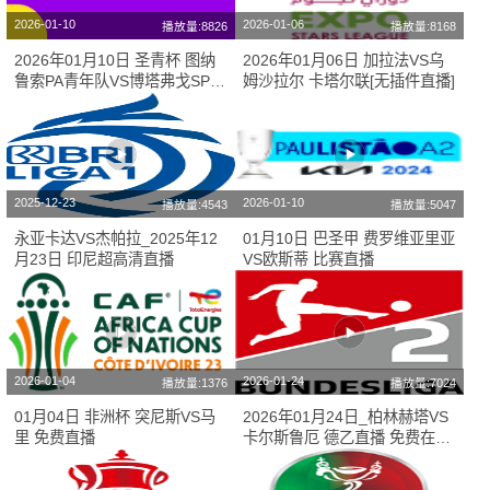
2026-01-10
2026-01-06
播放量:8826
播放量:8168
2026年01月10日 圣青杯 图纳
2026年01月06日 加拉法VS乌
鲁索PA青年队VS博塔弗戈SP青
姆沙拉尔 卡塔尔联[无插件直播]
年队[免费直播]
2025-12-23
2026-01-10
播放量:4543
播放量:5047
永亚卡达VS杰帕拉_2025年12
01月10日 巴圣甲 费罗维亚里亚
月23日 印尼超高清直播
VS欧斯蒂 比赛直播
2026-01-04
2026-01-24
播放量:1376
播放量:7024
01月04日 非洲杯 突尼斯VS马
2026年01月24日_柏林赫塔VS
里 免费直播
卡尔斯鲁厄 德乙直播 免费在线
高清直播