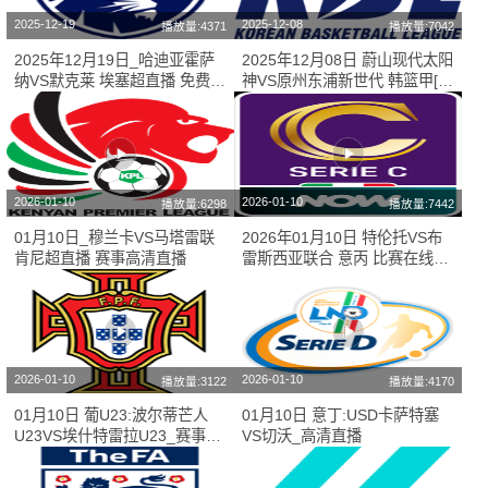
2025-12-19
2025-12-08
播放量:4371
播放量:7042
2025年12月19日_哈迪亚霍萨
2025年12月08日 蔚山现代太阳
纳VS默克莱 埃塞超直播 免费在
神VS原州东浦新世代 韩篮甲[高
线高清直播
清直播]
2026-01-10
2026-01-10
播放量:6298
播放量:7442
01月10日_穆兰卡VS马塔雷联
2026年01月10日 特伦托VS布
肯尼超直播 赛事高清直播
雷斯西亚联合 意丙 比赛在线观
看
2026-01-10
2026-01-10
播放量:3122
播放量:4170
01月10日 葡U23:波尔蒂芒人
01月10日 意丁:USD卡萨特塞
U23VS埃什特雷拉U23_赛事高
VS切沃_高清直播
清直播