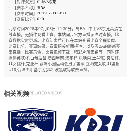
【对阵双方】
中山VS东莞
【赛事名称】
粤BA
【赛事时间】
2026-07-08 19:30
【赛事比分】
0 : 0
北京时间2026年07月08日 19:30分，粤BA : 中山VS东莞高清在
线直播，无插件观看比赛。本站同步官方直播源准时直播，比
赛数据实时更新。比赛结束后可以在本站查看比赛全程录像、
比赛比分、赛事结果、赛事相关新闻报道，以及粤BA的最新赛
事直播，比赛录像，比赛视频下载，精彩片段集锦等。同时还
提供英峡杯,白俄后备,澳西甲前,澳布杯,危地丙,土A2联,突尼杯,
非女挑杯,克亚杯,欧洲小国运动会男子篮球,立陶宛女联,非篮锦
U16,俄涅夫斯基丁,俄超2,波黑联等联赛直播。
相关视频
RELATED VIDEOS