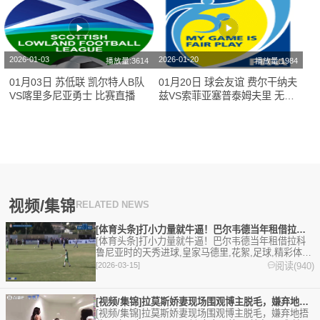
2026-01-03
2026-01-20
播放量:3614
播放量:1984
01月03日 苏低联 凯尔特人B队
01月20日 球会友谊 费尔干纳夫
VS喀里多尼亚勇士 比赛直播
兹VS索菲亚塞普泰姆夫里 无插
件直播
视频/集锦
RELATED NEWS
[体育头条]打小力量就牛逼！巴尔韦德当年租借拉科鲁尼亚时的天
[体育头条]打小力量就牛逼！巴尔韦德当年租借拉科
鲁尼亚时的天秀进球,皇家马德里,花絮,足球,精彩体育
剪辑视频在线播放。本站提供最全的篮球视频足球视
阅读(940)
[2026-03-15]
频,集锦,录像。
[视频/集锦]拉莫斯娇妻现场围观博主脱毛，嫌弃地捂住了脸：太
[视频/集锦]拉莫斯娇妻现场围观博主脱毛，嫌弃地捂