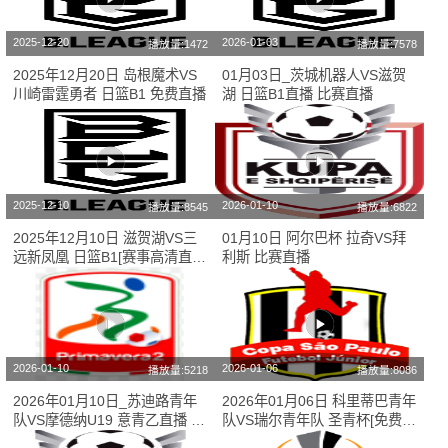
2025-12-20
2026-01-03
播放量:1472
播放量:7578
2025年12月20日 岛根魔术VS
01月03日_茨城机器人VS滋贺
川崎雷霆勇者 日篮B1 免费直播
湖 日篮B1直播 比赛直播
2025-12-10
2026-01-10
播放量:8545
播放量:6822
2025年12月10日 滋贺湖VS三
01月10日 阿尔巴杯 拉奇VS拜
远新凤凰 日篮B1[赛事高清直
利斯 比赛直播
播]
2026-01-10
2026-01-06
播放量:5218
播放量:8086
2026年01月10日_苏迪路青年
2026年01月06日 科里蒂巴青年
队VS摩德纳U19 意青乙直播 比
队VS瑞尔青年队 圣青杯[免费直
赛直播
播]