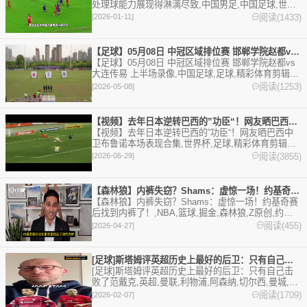
处理球能力展现得淋漓尽致,中国男足,中国足球,世俱
杯,足球,精彩体育剪辑视频在线播放。本站提供最全
阅读(1433)
[2026-01-11]
的篮球视频足球视频,集锦,录像。
【足球】05月08日 中冠区域排位赛 邯郸学院赵都vs大连传
【足球】05月08日 中冠区域排位赛 邯郸学院赵都vs
大连传易 上半场录像,中国足球,足球,精彩体育剪辑视
频在线播放。本站提供最全的篮球视频足球视频,集
阅读(1253)
[2026-05-08]
锦,录像。
【视频】去年日本逆转巴西的”功臣“！网友晒巴西中卫布鲁诺本场
【视频】去年日本逆转巴西的”功臣“！网友晒巴西中
卫布鲁诺本场表现合集,世界杯,足球,精彩体育剪辑视
频在线播放。本站提供最全的篮球视频足球视频,集
阅读(3855)
[2026-06-29]
锦,录像。
【森林狼】内裤失窃？Shams：虚惊一场！约基奇赛后找到内裤
【森林狼】内裤失窃？Shams：虚惊一场！约基奇赛
后找到内裤了！,NBA,篮球,掘金,森林狼,Z原创,约基
奇,老鹰,精彩体育剪辑视频在线播放。本站提供最全
阅读(455)
[2026-04-27]
的篮球视频足球视频,集锦,录像。
[足球]斯塔姆评英超历史上最好的后卫：只有自己击败了范戴克
[足球]斯塔姆评英超历史上最好的后卫：只有自己击
败了范戴克,英超,曼联,利物浦,阿森纳,切尔西,曼城,足
球,精彩体育剪辑视频在线播放。本站提供最全的篮球
阅读(1709)
[2026-02-07]
视频足球视频,集锦,录像。