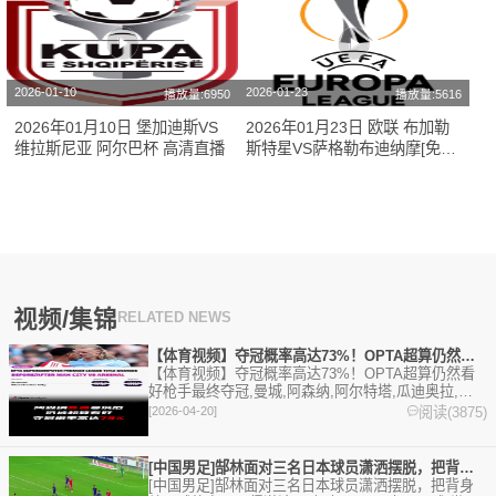
2026-01-10
2026-01-23
播放量:6950
播放量:5616
2026年01月10日 堡加迪斯VS
2026年01月23日 欧联 布加勒
维拉斯尼亚 阿尔巴杯 高清直播
斯特星VS萨格勒布迪纳摩[免费
直播]
视频/集锦
RELATED NEWS
【体育视频】夺冠概率高达73%！OPTA超算仍然看好枪手最终
【体育视频】夺冠概率高达73%！OPTA超算仍然看
好枪手最终夺冠,曼城,阿森纳,阿尔特塔,瓜迪奥拉,哈
兰德,足球,精彩体育剪辑视频在线播放。本站提供最
阅读(3875)
[2026-04-20]
全的篮球视频足球视频,集锦,录像。
[中国男足]郜林面对三名日本球员潇洒摆脱，把背身处理球能力展
[中国男足]郜林面对三名日本球员潇洒摆脱，把背身