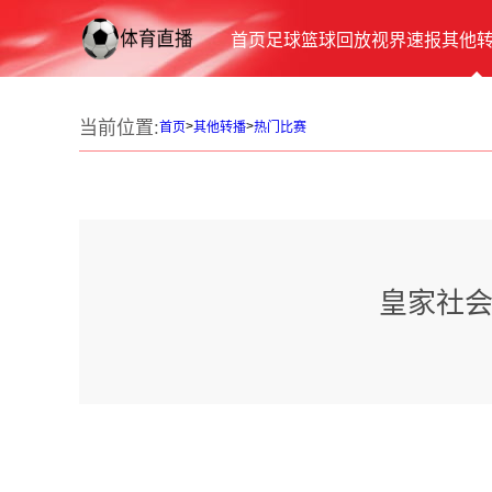
首页
足球
篮球
回放
视界
速报
其他
当前位置:
>
>
首页
其他转播
热门比赛
皇家社