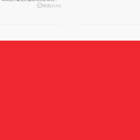
阅读(2141)