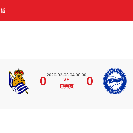
转播
2026-02-05 04:00:00
0
0
VS
会
已完赛