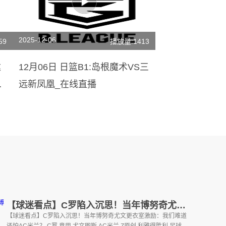
2025-12-06
59
播放量:1413
达
12月06日 日篮B1:岛根魔术VS三
线
远新凤凰_在线直播
【球迷看点】C罗陷入沉思！当年博努奇尤文更衣室激励：我们难道
【球迷看点】C罗陷入沉思！当年博努奇尤文更衣室激励：我们难道