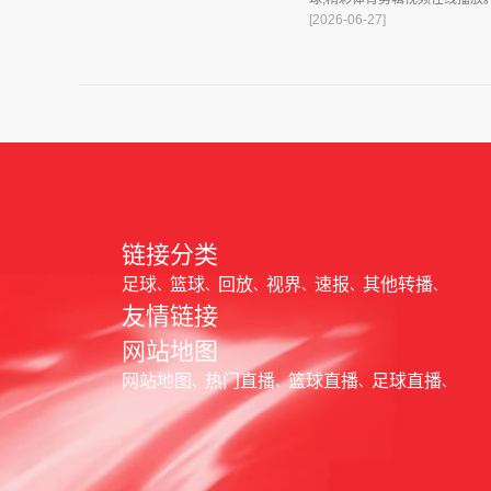
[2026-06-27]
集锦,录像。
链接分类
足球
篮球
回放
视界
速报
其他转播
友情链接
网站地图
网站地图
热门直播
篮球直播
足球直播