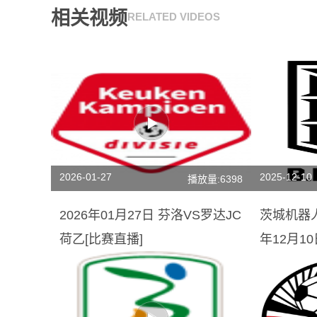
相关视频
RELATED VIDEOS
2026-01-27
2025-12-10
播放量:6398
2026年01月27日 芬洛VS罗达JC
茨城机器人
荷乙[比赛直播]
年12月1
清直播