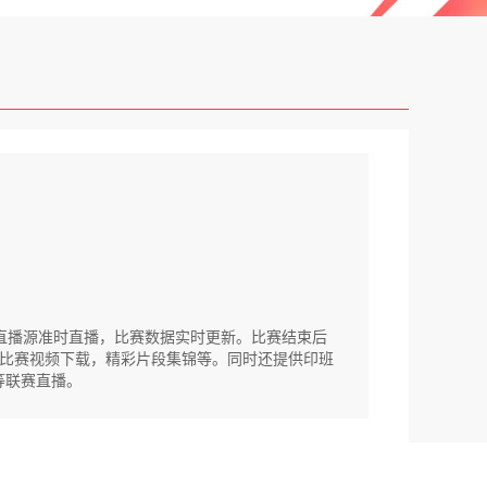
步官方直播源准时直播，比赛数据实时更新。比赛结束后
比赛视频下载，精彩片段集锦等。同时还提供印班
L等联赛直播。