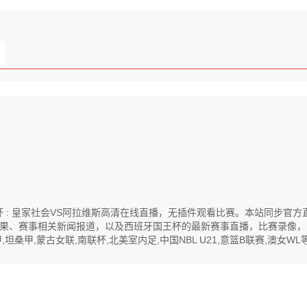
班牙国王杯 : 皇家社会VS阿拉维斯高清在线直播，无插件观看比赛。本站同
果、赛事相关新闻报道，以及西班牙国王杯的最新赛事直播，比赛录像，
,坦桑甲,蒙古女联,南联杯,北美室内足,中国NBL U21,意篮B联赛,澳女W