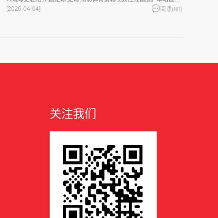
[2026-04-04]
最全的篮球视频足球视频,集锦,录像。
阅读(80)
关注我们