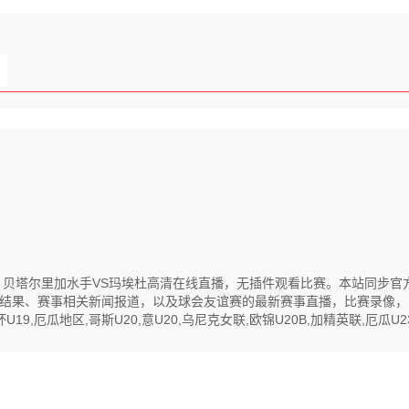
会友谊赛 : 贝塔尔里加水手VS玛埃杜高清在线直播，无插件观看比赛。本站
结果、赛事相关新闻报道，以及球会友谊赛的最新赛事直播，比赛录像，
杯U19,厄瓜地区,哥斯U20,意U20,乌尼克女联,欧锦U20B,加精英联,厄