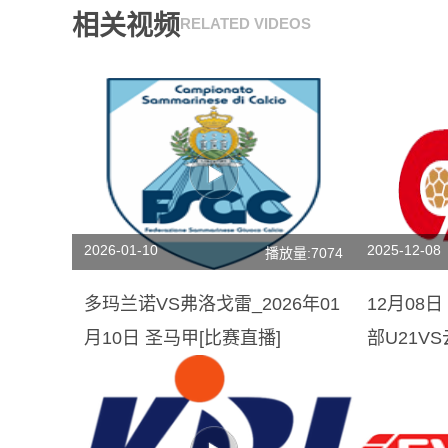
相关视频
RELATED VIDEOS
2026-01-10
2025-12-08
播放量:7074
多玛兰诺VS弗洛戈雷_2026年01
12月08
月10日 圣马甲[比赛直播]
部U21V