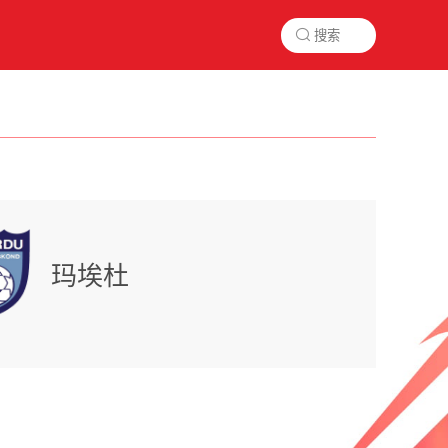

玛埃杜