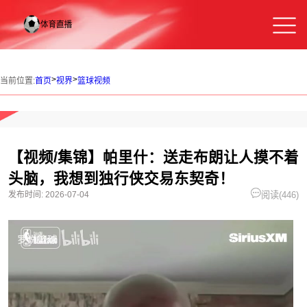
>
>
当前位置:
首页
视界
篮球视频
【视频/集锦】帕里什：送走布朗让人摸不着
头脑，我想到独行侠交易东契奇！
发布时间:
2026-07-04
阅读(
446)