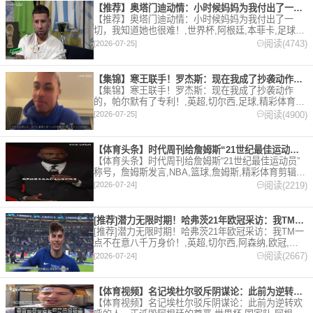
【推荐】奥塔门迪动情：小时候妈妈为我付出了一切，我知道她也很
【推荐】奥塔门迪动情：小时候妈妈为我付出了一
切，我知道她也很难！,世界杯,阿根廷,本菲卡,足球,
精彩体育剪辑视频在线播放。本站提供最全的篮球视
阅读(4743)
[2026-07-25]
频足球视频,集锦,录像。
【集锦】寒王联手！罗杰斯：现在我成了抄袭动作的，帕尔默有了专
【集锦】寒王联手！罗杰斯：现在我成了抄袭动作
的，帕尔默有了专利！,英超,切尔西,足球,精彩体育剪
辑视频在线播放。本站提供最全的篮球视频足球视频,
阅读(4900)
[2026-07-25]
集锦,录像。
【体育头条】时代周刊给詹姆斯“21世纪最佳运动员”称号，詹姆
【体育头条】时代周刊给詹姆斯“21世纪最佳运动员”
称号，詹姆斯发言,NBA,篮球,詹姆斯,精彩体育剪辑视
频在线播放。本站提供最全的篮球视频足球视频,集
阅读(2219)
[2026-07-24]
锦,录像。
[推荐]潜力无限时期！哈弗茨21年欧冠采访：我TM一点不在意
[推荐]潜力无限时期！哈弗茨21年欧冠采访：我TM一
点不在意八千万身价！,英超,切尔西,阿森纳,欧冠,足
球,精彩体育剪辑视频在线播放。本站提供最全的篮球
阅读(2667)
[2026-07-24]
视频足球视频,集锦,录像。
【体育视频】名记埃杜尔驳斥阴谋论：此前为逆转欢呼的人，正诋毁
【体育视频】名记埃杜尔驳斥阴谋论：此前为逆转欢