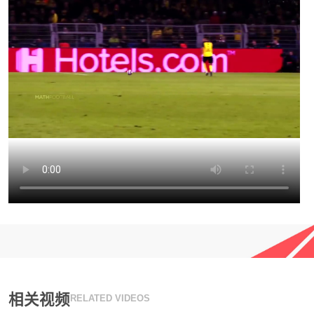
相关视频
RELATED VIDEOS