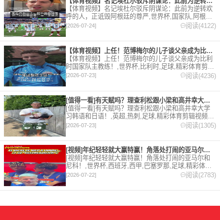
【体育视频】名记埃杜尔驳斥阴谋论：此前为逆转欢呼的人，正诋毁
【体育视频】名记埃杜尔驳斥阴谋论：此前为逆转欢
呼的人，正诋毁阿根廷的尊严,世界杯,国家队,阿根廷,
西班牙,梅西,西甲,巴塞罗那,足球,Z原创,精彩体育剪辑
阅读(4122)
[2026-07-24]
视频在线播放。本站提供最全的篮球视频足球视频,集
锦,录像。
【体育视频】上任！范博梅尔的儿子谈父亲成为比利时国家队主教练
【体育视频】上任！范博梅尔的儿子谈父亲成为比利
时国家队主教练！,世界杯,比利时,足球,精彩体育剪辑
视频在线播放。本站提供最全的篮球视频足球视频,集
阅读(4236)
[2026-07-23]
锦,录像。
[值得一看]有天赋吗？理查利松跟小梁和高井幸大学习韩语和日语
[值得一看]有天赋吗？理查利松跟小梁和高井幸大学
习韩语和日语！,英超,热刺,足球,精彩体育剪辑视频在
线播放。本站提供最全的篮球视频足球视频,集锦,录
阅读(1305)
[2026-07-23]
像。
[视频]年纪轻轻就大赢特赢！角落处打闹的亚马尔和尼科！
[视频]年纪轻轻就大赢特赢！角落处打闹的亚马尔和
尼科！,世界杯,西班牙,西甲,巴塞罗那,足球,精彩体育
剪辑视频在线播放。本站提供最全的篮球视频足球视
阅读(2783)
[2026-07-22]
频,集锦,录像。