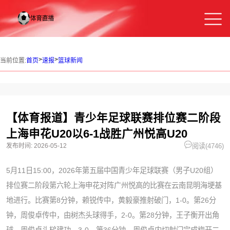
>
>
当前位置:
首页
速报
篮球新闻
【体育报道】青少年足球联赛排位赛二阶段
上海申花U20以6-1战胜广州悦高U20
发布时间:
2026-05-12
阅读(
4746)
5月11日15:00，2026年第五届中国青少年足球联赛（男子U20组）
排位赛二阶段第六轮上海申花对阵广州悦高的比赛在云南昆明海埂基
地进行。比赛第8分钟，赖锐传中，黄毅豪推射破门，1-0。第26分
钟，周俊卓传中，由树杰头球得手，2-0。第28分钟，王子衡开出角