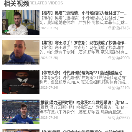
相关视频
RELATED VIDEOS
【推荐】奥塔门迪动情：小时候妈妈为我付出了一切，我知道她也很
【推荐】奥塔门迪动情：小时候妈妈为我付出了一
切，我知道她也很难！,世界杯,阿根廷,本菲卡,足球,
精彩体育剪辑视频在线播放。本站提供最全的篮球视
阅读(4743)
[2026-07-25]
频足球视频,集锦,录像。
【集锦】寒王联手！罗杰斯：现在我成了抄袭动作的，帕尔默有了专
【集锦】寒王联手！罗杰斯：现在我成了抄袭动作
的，帕尔默有了专利！,英超,切尔西,足球,精彩体育剪
辑视频在线播放。本站提供最全的篮球视频足球视频,
阅读(4900)
[2026-07-25]
集锦,录像。
【体育头条】时代周刊给詹姆斯“21世纪最佳运动员”称号，詹姆
【体育头条】时代周刊给詹姆斯“21世纪最佳运动员”
称号，詹姆斯发言,NBA,篮球,詹姆斯,精彩体育剪辑视
频在线播放。本站提供最全的篮球视频足球视频,集
阅读(2219)
[2026-07-24]
锦,录像。
[推荐]潜力无限时期！哈弗茨21年欧冠采访：我TM一点不在意
[推荐]潜力无限时期！哈弗茨21年欧冠采访：我TM一
点不在意八千万身价！,英超,切尔西,阿森纳,欧冠,足
球,精彩体育剪辑视频在线播放。本站提供最全的篮球
阅读(2667)
[2026-07-24]
视频足球视频,集锦,录像。