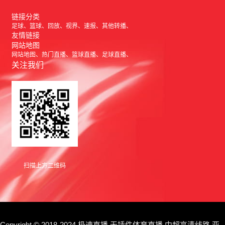
链接分类
足球
篮球
回放
视界
速报
其他转播
友情链接
网站地图
网站地图
热门直播
篮球直播
足球直播
关注我们
扫描上方二维码
Copyright © 2018-2024 极速直播,无插件体育直播,中超高清线路,亚