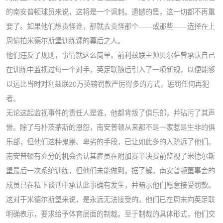
的南安普顿球员来说，这将是一个讽刺。遗憾的是，这一切都不再重
要了。如果他们想责怪谁，那就去责怪那个——或那些——选择在上
周偷拍米德尔斯堡训练课的幕后之人。
他们违反了规则，事情就这么简单。前利兹联主帅贝尔萨曾承认自己
在训练中监视过每一个对手，英足联随后引入了一项新规，以便能够
以远比当时对利兹联20万英镑罚款严厉得多的方式，惩罚任何再犯
者。
无论这起监视事件的责任人是谁，他都背叛了俱乐部，并玷污了其声
誉。除了与朴茨茅斯的恩怨，南安普顿从来都不是一家惹是生非的俱
乐部，但他们这种鬼祟、卑劣的手段，已让如此多的人疏远了他们。
南安普顿有充分的机会否认其雇员在附加赛半决赛前监视了米德尔斯
堡最后一次系统训练，但他们未能做到。据了解，南安普顿董事会的
成员已在私下谈话中承认此事确有发生，并暗示他们愿意接受罚款。
这对于米德尔斯堡来说，是永远无法接受的。他们已在周末向英足联
明确表示，要求给予体育层面的制裁。至于制裁的具体形式，他们交