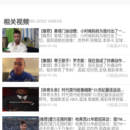
相关视频
RELATED VIDEOS
【推荐】奥塔门迪动情：小时候妈妈为我付出了一切，我知道她也很
【推荐】奥塔门迪动情：小时候妈妈为我付出了一
切，我知道她也很难！,世界杯,阿根廷,本菲卡,足球,
精彩体育剪辑视频在线播放。本站提供最全的篮球视
阅读(4742)
[2026-07-25]
频足球视频,集锦,录像。
【集锦】寒王联手！罗杰斯：现在我成了抄袭动作的，帕尔默有了专
【集锦】寒王联手！罗杰斯：现在我成了抄袭动作
的，帕尔默有了专利！,英超,切尔西,足球,精彩体育剪
辑视频在线播放。本站提供最全的篮球视频足球视频,
阅读(4900)
[2026-07-25]
集锦,录像。
【体育头条】时代周刊给詹姆斯“21世纪最佳运动员”称号，詹姆
【体育头条】时代周刊给詹姆斯“21世纪最佳运动员”
称号，詹姆斯发言,NBA,篮球,詹姆斯,精彩体育剪辑视
频在线播放。本站提供最全的篮球视频足球视频,集
阅读(2219)
[2026-07-24]
锦,录像。
[推荐]潜力无限时期！哈弗茨21年欧冠采访：我TM一点不在意
[推荐]潜力无限时期！哈弗茨21年欧冠采访：我TM一
点不在意八千万身价！,英超,切尔西,阿森纳,欧冠,足