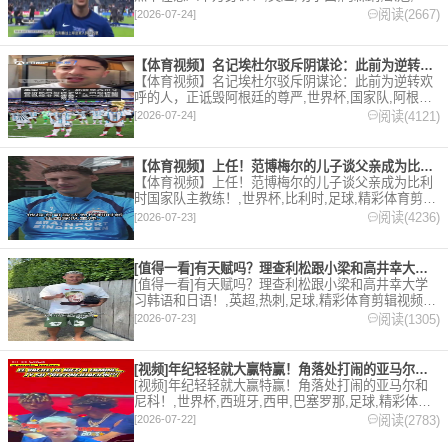
球,精彩体育剪辑视频在线播放。本站提供最全的篮球
阅读(2667)
[2026-07-24]
视频足球视频,集锦,录像。
【体育视频】名记埃杜尔驳斥阴谋论：此前为逆转欢呼的人，正诋毁
【体育视频】名记埃杜尔驳斥阴谋论：此前为逆转欢
呼的人，正诋毁阿根廷的尊严,世界杯,国家队,阿根廷,
西班牙,梅西,西甲,巴塞罗那,足球,Z原创,精彩体育剪辑
阅读(4121)
[2026-07-24]
视频在线播放。本站提供最全的篮球视频足球视频,集
锦,录像。
【体育视频】上任！范博梅尔的儿子谈父亲成为比利时国家队主教练
【体育视频】上任！范博梅尔的儿子谈父亲成为比利
时国家队主教练！,世界杯,比利时,足球,精彩体育剪辑
视频在线播放。本站提供最全的篮球视频足球视频,集
阅读(4236)
[2026-07-23]
锦,录像。
[值得一看]有天赋吗？理查利松跟小梁和高井幸大学习韩语和日语
[值得一看]有天赋吗？理查利松跟小梁和高井幸大学
习韩语和日语！,英超,热刺,足球,精彩体育剪辑视频在
线播放。本站提供最全的篮球视频足球视频,集锦,录
阅读(1305)
[2026-07-23]
像。
[视频]年纪轻轻就大赢特赢！角落处打闹的亚马尔和尼科！
[视频]年纪轻轻就大赢特赢！角落处打闹的亚马尔和
尼科！,世界杯,西班牙,西甲,巴塞罗那,足球,精彩体育
剪辑视频在线播放。本站提供最全的篮球视频足球视
阅读(2783)
[2026-07-22]
频,集锦,录像。