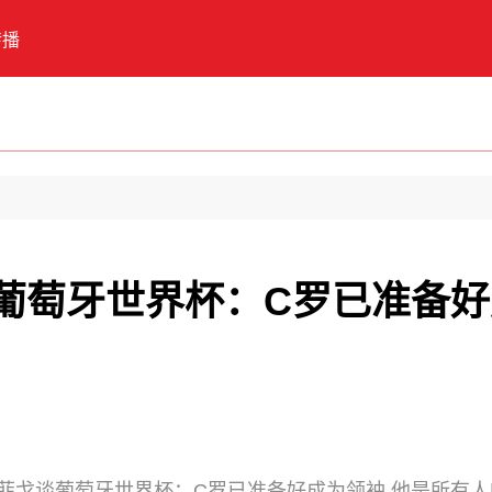
转播
葡萄牙世界杯：C罗已准备好