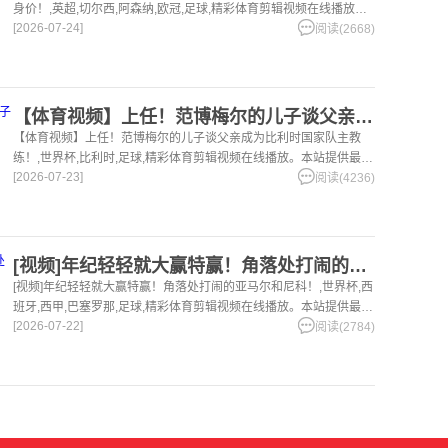
身价！,英超,切尔西,阿森纳,欧冠,足球,精彩体育剪辑视频在线播放。
[2026-07-24]
本站提供最全的篮球视频足球视频,集锦,录像。
阅读(2668)
【体育视频】上任！范博梅尔的儿子谈父亲成为比利时国家队主教练
【体育视频】上任！范博梅尔的儿子谈父亲成为比利时国家队主教
练！,世界杯,比利时,足球,精彩体育剪辑视频在线播放。本站提供最全
[2026-07-23]
的篮球视频足球视频,集锦,录像。
阅读(4236)
[视频]年纪轻轻就大赢特赢！角落处打闹的亚马尔和尼科！
[视频]年纪轻轻就大赢特赢！角落处打闹的亚马尔和尼科！,世界杯,西
班牙,西甲,巴塞罗那,足球,精彩体育剪辑视频在线播放。本站提供最全
[2026-07-22]
的篮球视频足球视频,集锦,录像。
阅读(2784)