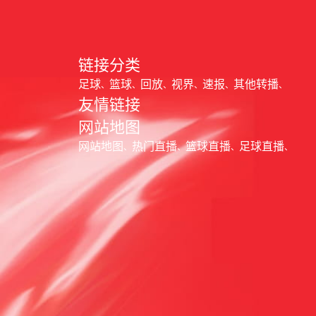
链接分类
足球
篮球
回放
视界
速报
其他转播
友情链接
网站地图
网站地图
热门直播
篮球直播
足球直播