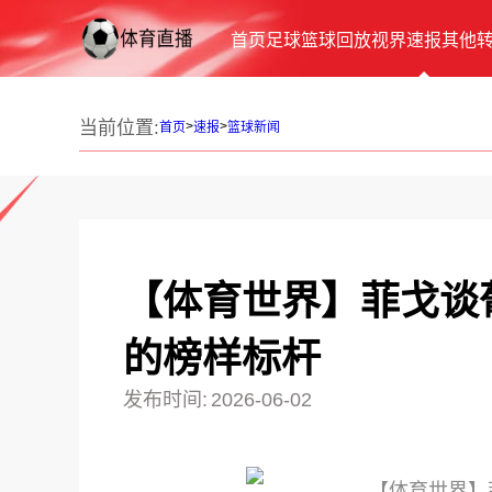
首页
足球
篮球
回放
视界
速报
其他
当前位置:
>
>
首页
速报
篮球新闻
【体育世界】菲戈谈
的榜样标杆
发布时间:
2026-06-02