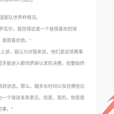
牙国家队世界杯情况。
萨瓦尔，我觉得这是一个我很喜欢的球
我很喜欢他。”
辑上讲，我认为对我来说，他们是这项赛事
萄牙能进入那场梦寐以求的决赛，但要始终
活跃状态。那么，踢多长时间以及在哪些比
为一个球迷发表意见。但是，是的，他是我
事。”