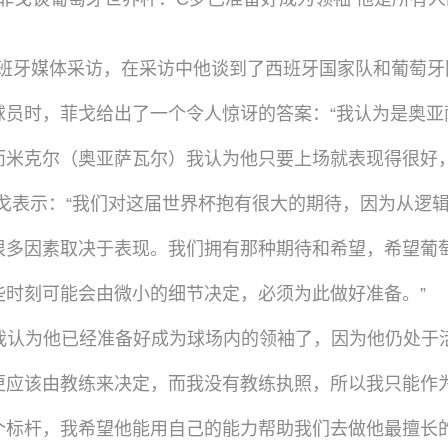
西班牙媒体采访，在采访中他谈到了西班牙国家队和葡萄
球员时，菲戈给出了一个令人惊讶的答案：“我认为是奥亚
而米克尔（奥亚萨瓦尔）我认为他只要上场就表现得很好，
戈表示：“我们对这届世界杯抱有很大的期待，因为从逻
很多因素取决于表现。我们拥有那种期待和希望，希望葡
些时刻可能会由微小的细节决定，必须为此做好准备。”
“我认为他已经准备好成为球场内的领袖了，因为他仍处于
更应该由教练来决定，而我没有教练执照，所以我只能作
个标杆，我希望他能用自己的能力帮助我们去做他最擅长的