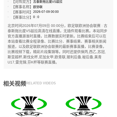
【对阵双方】
古泰斯拖比度VS兹拉
【赛事名称】
欧协联
【赛事时间】
2026-07-09 00:00
【赛事比分】
0 : 0
北京时间2026年07月09日 00:00分，欧足联欧洲协会联赛 : 古
泰斯拖比度VS兹拉高清在线直播，无插件观看比赛。本站同步
官方直播源准时直播，比赛数据实时更新。比赛结束后可以在
本站查看比赛全程录像、比赛比分、赛事结果、赛事相关新闻
报道，以及欧足联欧洲协会联赛的最新赛事直播，比赛录像，
比赛视频下载，精彩片段集锦等。同时还提供保丙,西乙,苏冠,
斯亚超杯,斯伐女杯,尼加女甲,欧青联,玻利后备,秘后备,美青
U17,雷克锦,芬K杯等联赛直播。
相关视频
RELATED VIDEOS