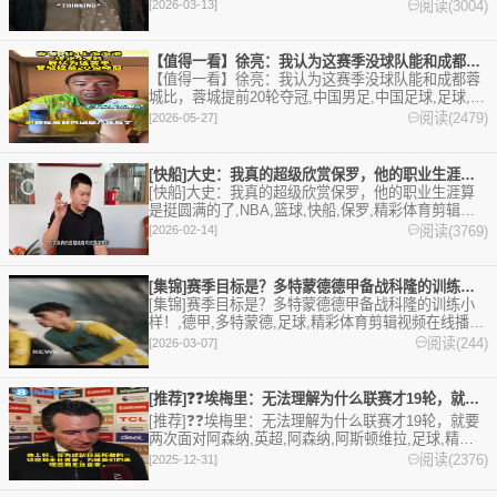
体育剪辑视频在线播放。本站提供最全的篮球视频足
阅读(3004)
[2026-03-13]
球视频,集锦,录像。
【值得一看】徐亮：我认为这赛季没球队能和成都蓉城比，蓉城提前
【值得一看】徐亮：我认为这赛季没球队能和成都蓉
城比，蓉城提前20轮夺冠,中国男足,中国足球,足球,精
彩体育剪辑视频在线播放。本站提供最全的篮球视频
阅读(2479)
[2026-05-27]
足球视频,集锦,录像。
[快船]大史：我真的超级欣赏保罗，他的职业生涯算是挺圆满的了
[快船]大史：我真的超级欣赏保罗，他的职业生涯算
是挺圆满的了,NBA,篮球,快船,保罗,精彩体育剪辑视
频在线播放。本站提供最全的篮球视频足球视频,集
阅读(3769)
[2026-02-14]
锦,录像。
[集锦]赛季目标是？多特蒙德德甲备战科隆的训练小样！
[集锦]赛季目标是？多特蒙德德甲备战科隆的训练小
样！,德甲,多特蒙德,足球,精彩体育剪辑视频在线播
放。本站提供最全的篮球视频足球视频,集锦,录像。
阅读(244)
[2026-03-07]
[推荐]❓️❓埃梅里：无法理解为什么联赛才19轮，就要两次面
[推荐]❓️❓埃梅里：无法理解为什么联赛才19轮，就要
两次面对阿森纳,英超,阿森纳,阿斯顿维拉,足球,精彩
体育剪辑视频在线播放。本站提供最全的篮球视频足
阅读(2376)
[2025-12-31]
球视频,集锦,录像。