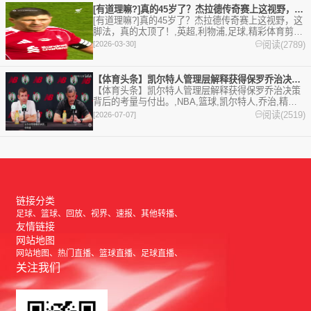
[有道理嘛?]真的45岁了？杰拉德传奇赛上这视野，这脚法，真
[有道理嘛?]真的45岁了？杰拉德传奇赛上这视野，这
脚法，真的太顶了！,英超,利物浦,足球,精彩体育剪辑
视频在线播放。本站提供最全的篮球视频足球视频,集
阅读(2789)
[2026-03-30]
锦,录像。
【体育头条】凯尔特人管理层解释获得保罗乔治决策背后的考量与付
【体育头条】凯尔特人管理层解释获得保罗乔治决策
背后的考量与付出。,NBA,篮球,凯尔特人,乔治,精彩
体育剪辑视频在线播放。本站提供最全的篮球视频足
阅读(2519)
[2026-07-07]
球视频,集锦,录像。
链接分类
足球
篮球
回放
视界
速报
其他转播
友情链接
网站地图
网站地图
热门直播
篮球直播
足球直播
关注我们