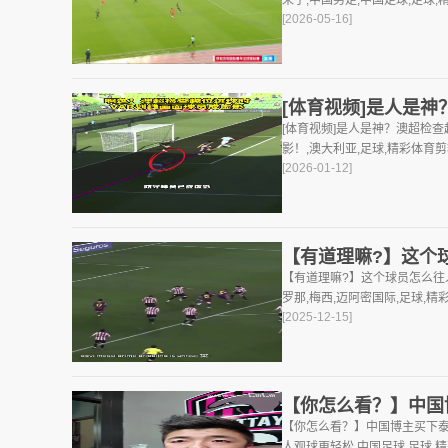
来了,中国男足,中国足球,足球
[2026-05-16]
最全的篮球视频足球视频,集锦,
[体育视频]是人是神？澳超检查
影！,澳大利亚,足球,精彩体
[2026-01-12]
球视频足球视频,集锦,录像。
【有道理嘛?】这个球员怎么往
罗那,梅西,迈阿密国际,足球,
[2025-12-15]
全的篮球视频足球视频,集锦,录
【你怎么看？】中国博主买下
人观球更轻松,中国足球,足球