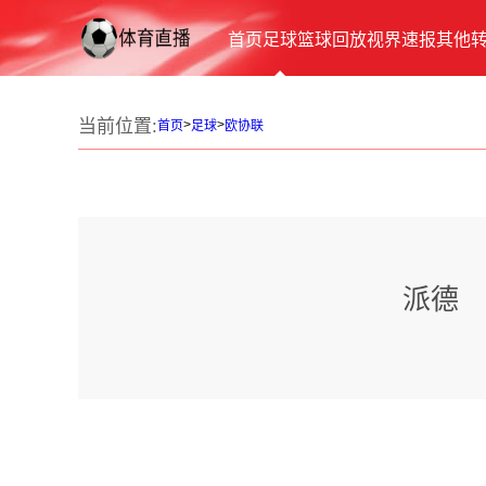
首页
足球
篮球
回放
视界
速报
其他
当前位置:
>
>
首页
足球
欧协联
派德