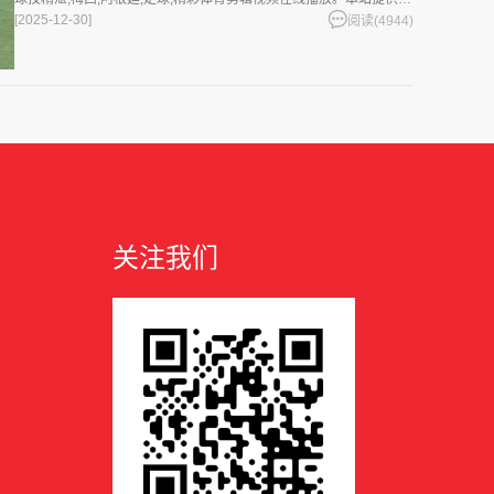
[2025-12-30]
全的篮球视频足球视频,集锦,录像。
阅读(4944)
关注我们