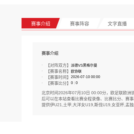
赛事介绍
赛事阵容
文字直播
赛事介绍
【对阵双方】
派德VS黑格尔曼
【赛事名称】
欧协联
【赛事时间】
2026-07-10 00:00
【赛事比分】
0 : 0
北京时间2026年07月10日 00:00分，欧
后可以在本站查看比赛全程录像、比赛比分、赛事
提供伊U21,土甲,大洋女U19,斯伐U19,女亚杯