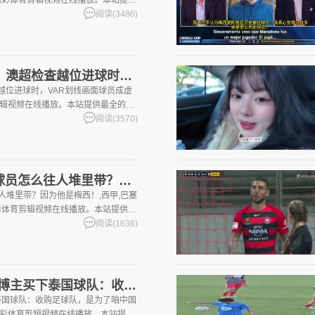
,精彩体育剪辑视频在线播放。本站提供
录像。
阅读(3486)
[体育视频]是人是神？澳超检查越位进球时，VAR划线画面球员
越位进球时，VAR划线画面球员成虚
育剪辑视频在线播放。本站提供最全的篮
阅读(3570)
【有道理嘛?】这个球员怎么往人堆里带？因为他是梅西！
人堆里带？因为他是梅西！,西甲,巴塞
精彩体育剪辑视频在线播放。本站提供最
像。
阅读(1636)
【你怎么看？】中国博主买下泰国球队：收购足球队，是为了咱中国
泰国球队：收购足球队，是为了咱中国
,精彩体育剪辑视频在线播放。本站提供