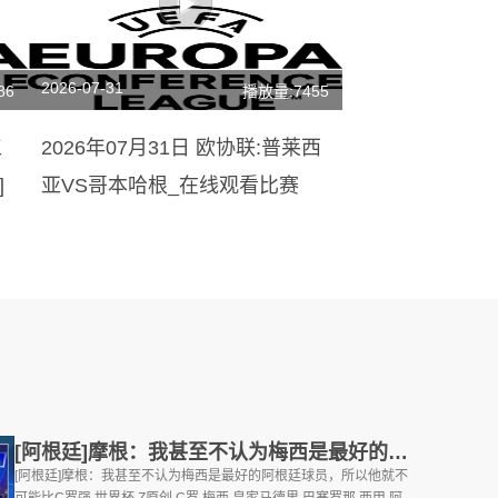
2026-07-31
86
播放量:7455
工
2026年07月31日 欧协联:普莱西
]
亚VS哥本哈根_在线观看比赛
[阿根廷]摩根：我甚至不认为梅西是最好的阿根廷球员，所以他就
[阿根廷]摩根：我甚至不认为梅西是最好的阿根廷球员，所以他就不