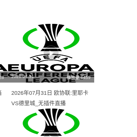
2026-07-31
28
播放量:6459
当
2026年07月31日 欧协联:里耶卡
VS德里城_无插件直播