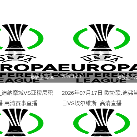
2026-07-17
播放量:4300
播放量:47
日_迪纳摩城VS亚穆尼积
2026年07月17日 欧协联:迪弗
播 高清赛事直播
日VS埃尔维斯_高清直播