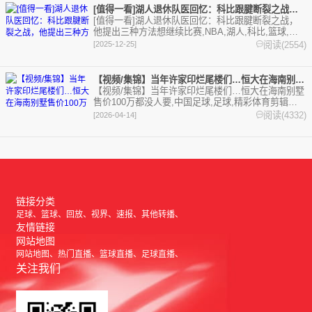
[值得一看]湖人退休队医回忆：科比跟腱断裂之战，他提出三种方
[值得一看]湖人退休队医回忆：科比跟腱断裂之战，
他提出三种方法想继续比赛,NBA,湖人,科比,篮球,精
彩体育剪辑视频在线播放。本站提供最全的篮球视频
阅读(2554)
[2025-12-25]
足球视频,集锦,录像。
【视频/集锦】当年许家印烂尾楼们…恒大在海南别墅售价100万
【视频/集锦】当年许家印烂尾楼们…恒大在海南别墅
售价100万都没人要,中国足球,足球,精彩体育剪辑视
频在线播放。本站提供最全的篮球视频足球视频,集
阅读(4332)
[2026-04-14]
锦,录像。
链接分类
足球
篮球
回放
视界
速报
其他转播
友情链接
网站地图
网站地图
热门直播
篮球直播
足球直播
关注我们